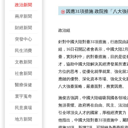
政治新聞
因應31項措施 政院推「八大
兩岸新聞
財經新聞
政治組
突發中心
針對中國大陸對臺31項措施，行政院由
組，16日召開記者會表示，中國大陸2月
民生消費
臺，實則利中」的對臺措施，目的是從
文教新聞
才，協助中國大陸解決其經濟發展所遭
方位的思考，從優化就學就業、強化留
社會新聞
應鏈的優勢、深化資本市場、強化文化
醫療保健
八大強臺策略，嚴肅面對，務實因應。
寰宇蒐奇
施俊吉
強調，中國大陸磁吸我國各領域
無須畏懼。政府將在自由、民主、法治
民意廣場
引全球頂尖人才的國家，厚植經濟實力
地方新聞
他指出，中國大陸對臺31項措施中，屬
措施10項，新增7項，可歸納為臺商投