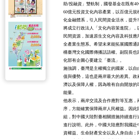
助/投融資」雙軌制，國發基金在既有4
60億元投資文化內容產業，以百億元規
化金融體系，引入民間資金活水，提升
將成立行政法人「文化內容策進院」，
民間資源，加速原生文化內容及科技應
全產業生態系。希望未來能拓展國際通
構臺灣文化國際傳播話語權。副院長也
化部有企圖心要建立「臺流」。
施強調，臺灣是主權獨立的國家，以自
值與優勢，這也是兩岸最大的差異。政
濟以及保障人權，因為唯有自由開放的
能量。
他表示，兩岸交流及合作應對等互惠，
序，方能確實保障兩岸人民權益。因此
組，對中國大陸對臺相關措施持續進行
進行說明。此外，中國大陸應對我國赴
資權益、生命財產安全以及人身自由；