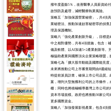
撥年度盈餘5％，改善醫事人員薪資給
故預防及處理，減輕醫療執業風險。
策略五「加強保護營業秘密」，共4項
業秘密法、推動加速妨害秘密罪的偵查
理及保護機制。
策略六「強化產業創新升級」，目標是
中之相對優勢，共有4項措施，包含：
備及軟體、以AI加速5+2產業創新等
極協助產業與國際頂尖企業策略聯盟，
策略七為「擴大股市動能及國際能見度」
未來將推動公司上市審查期間由8週縮短
時提前派員訪查，確保上市公司品質。
案，增列大型無獲利公司的上市條件，
櫃；同時也將積極輔導臺灣上市公司的
資本市場規模。政府也將推動30家公司納
更多國際資金。
策略八「加強發展影視產業」包含4項