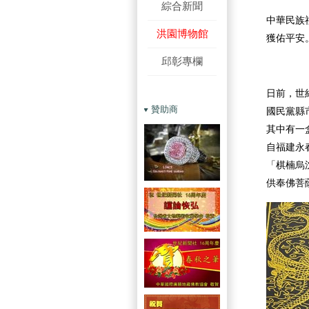
綜合新聞
中華民族
洪園博物館
獲佑平安
邱彰專欄
日前，世
贊助商
國民黨縣
其中有一
自福建永
「棋楠烏
供奉佛菩