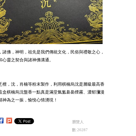
，諸佛，神明，祖先是我們傳統文化，民俗與禮敬之心，
和心靈之契合與諸神佛溝通。
乏檀，沈，肖楠等粉末製作，利用棋楠烏沈是層級最高香
這盒棋楠烏沈盤香一點真是滿堂氤氳裊裊煙霧、濃郁瀰漫
精神為之一振，愉悅心情湧現！
瀏覽人
數:20287