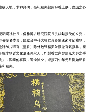
禮敬天地，求神拜佛，祭祀祖先都用好香上供，虔誠之心
。
紀新聞社社長，儒雅博古研究院院長洪錫銘接受前立委，
市長提名委員，國立台中科大校友蔡鈴蘭送來年節禮物，
盒計30片環香（盤香）除外包裝精美並微微香氣撲鼻，產
春縣非物質文化遺產傳承人，即製香世家曾建氣大師之手
沈」，深獲他喜歡，適逄除夕，迎接丙午年元旦開始點香
蕯和祖先。