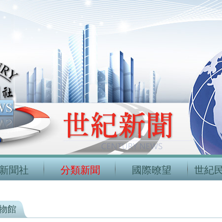
新聞社
分類新聞
國際暸望
世紀
物館