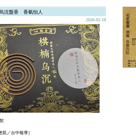
烏沈盤香 香氣怡人
2026-02-18
館
述凱／台中報導］