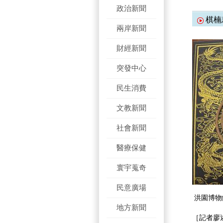
政治新聞
棋楠
兩岸新聞
財經新聞
突發中心
民生消費
文教新聞
社會新聞
醫療保健
寰宇蒐奇
民意廣場
洪園博物
地方新聞
［記者廖