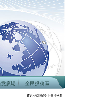
民意廣場
全民投稿區
首頁>分類新聞>洪園博物館