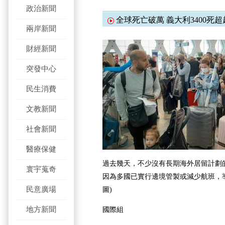
政治新聞
全球死亡破萬 義大利3400死
兩岸新聞
財經新聞
突發中心
民生消費
文教新聞
社會新聞
醫療保健
過去幾天，不少沒有長期海外居留計劃
寰宇蒐奇
因為多國已實行邊境管製或減少航班，
民意廣場
圖)
地方新聞
國際組