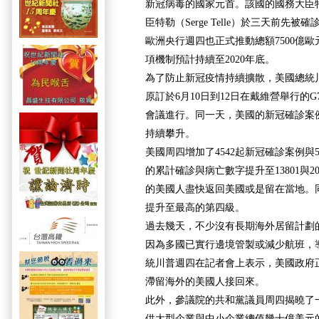
新冠病毒的國家元首。該國的國務大臣特勒（S
臣特勒（Serge Telle）於三天前先
歐洲央行週四也正式推動總額7500億
項機制預計持續至2020年底。
為了防止新冠疫情持續擴散，美國總統川普
原訂於6月10日到12日在戴維營舉行的
會議進行。同一天，美國的新冠確診案
持續攀升。
美國周四增加了4542起新冠確診案例與
的累計確診與病亡數字提升至13801與
的美國人盡快返回美國或是留在當地。
提升至最高的第四級。
過去幾天，不少沒有長期海外居留計劃
因為多國已實行邊境管製或減少航班，
統川普週四在記者會上表示，美國政府
滯留海外的美國人接回來。
此外，參議院的共和黨議員周四揭曉了
供大型企業與中小企業總值幾十億美元