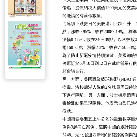
優惠，提供納稅人價值1200美元的支
間能請的有薪假數量。
而連續下跌數日的美股週四止跌回升，道瓊
點，漲幅0.95%，收在20087.19點。標
漲幅0.47%，收在2409.39點。以科
揚160.73點，漲幅2.3%，收在7150.58
為了防止新冠疫情持續擴散，美國總統特朗
將原訂於6月10日到12日在戴維營舉行
頻會議進行。
另一方面，美國職業籃球聯盟 (NBA)
病毒。洛杉磯湖人隊的2名球員周四確
下進行隔離。另一方面，波士頓塞爾蒂
毒檢測結果呈現陽性。他表示自己已進
症狀。
中國衛健委週五上午公佈的最新數字顯示
例與3起病亡案例，這將中國的累計確診與
3248。湖北省週四新增0起確診案例與