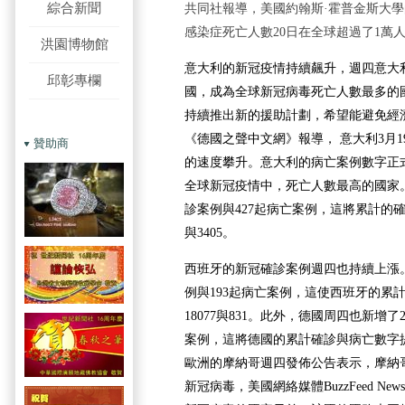
綜合新聞
共同社報導，美國約翰斯·霍普金斯大
感染症死亡人數20日在全球超過了1萬
洪園博物館
意大利的新冠疫情持續飆升，週四意大
邱彰專欄
國，成為全球新冠病毒死亡人數最多的
持續推出新的援助計劃，希望能避免經
《德國之聲中文網》報導， 意大利3月
贊助商
的速度攀升。意大利的病亡案例數字正
全球新冠疫情中，死亡人數最高的國家。
診案例與427起病亡案例，這將累計的確
與3405。
西班牙的新冠確診案例週四也持續上漲。
例與193起病亡案例，這使西班牙的累
18077與831。此外，德國周四也新增了
案例，這將德國的累計確診與病亡數字提升
歐洲的摩納哥週四發佈公告表示，摩納
新冠病毒，美國網絡媒體BuzzFeed N