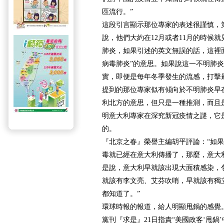
區流行。”
這段引言顯示那位專家的表述很謹慎，
說，他們大約在12月或者11月的時候
肺炎，如果引述的英文無誤的話，這裡
病毒肺炎”的意思。如果說這一不明肺
實，即便是每年冬季發生的流感，打擊
提到的那位專家似有傾向於不明肺炎早在
利北方的意思，但只是一種推測，而且是
明意大利專家在深究新冠疫情之謎，它
的。
『北京之春』榮譽主編胡平評論：“如
毒就已經在意大利傳播了，那麼，意大
是說，意大利早就該出現大面積感染，
就該有李文亮、艾芬吹哨，早就該有獨
都知道了。”
環球時報的報道，給人明顯甩鍋的感覺
黨刊『求是』21日指責“美國政客‘甩鍋