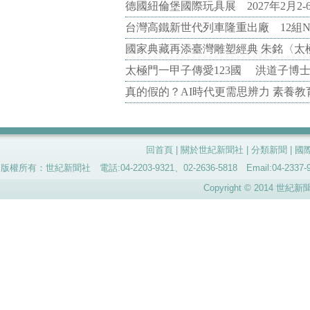
德國紐倫堡國際玩具展 2027年2月2
台灣高鐵新世代列車隆重出廠 12組N
國家典藏再添臺灣雕塑經典 朱銘〈太
太極門一甲子傳愛123國 洪道子博
真的假的？AI時代更需思辨力 素養
回首頁
|
關於世紀新聞社
|
分類新聞
|
國
版權所有：世紀新聞社 電話:04-2203-9321、02-2636-5818 Email:04-
Copyright © 2014 世紀新聞社