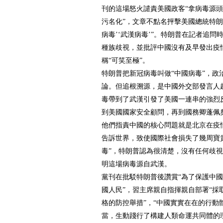
刊的這場怒火譴責美國政客“拿病毒源
污名化”，文章不點名抨擊美國總統特朗
病毒’‘武漢病毒’”。特朗普在記者追問
種族歧視，並批評中國沒有及早發出疫
稱“可笑至極”。
特朗普把新冠病毒叫做“中國病毒”，政
論。但追根溯源，是中國外交部發言人
毒帶到了武漢引發了美國一連串的強烈
到美國國家安全顧問，再到國務卿蓬佩
他們指責中國的核心問題就是北京在疫
告訴世界，致使國際社會損失了幾周寶
毒”，特朗普認為很清楚，沒有任何歧
明這場病毒源自武漢。
黨刊在批駁特朗普後讚賞“為了保護中
國人民”，習主席親自指揮親自部署“採
格的防控舉措”，“中國實實在在的行動
當，生動踐行了構建人類命運共同體的