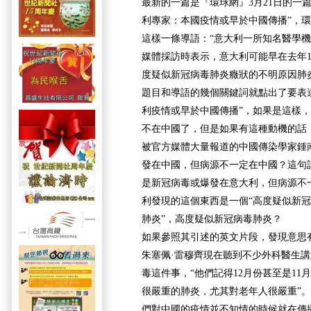
最新的一篇是『環球網』3月21日的一
利專家：本國疫情或早於中國傳播”，
這樣一條導語：“意大利一所知名醫學
媒體採訪時表示，意大利可能早在去年1
度疑似新冠病毒肺炎癥狀的不明原因肺
題目和導語的幾個關鍵詞就點出了要表
利疫情或早於中國傳播”，如果是這樣
不在中國了，但是如果有這種動機的話
被官方媒體大量報道的中國傳染學家鍾
發在中國，但病源不一定在中國？這句
是新冠病毒或爆發在意大利，但病源不
利發現的這個東西是一個“高度疑似新
肺炎”，高度疑似新冠病毒肺炎？
如果參照其引述的英文片段，發現意思
朱塞佩·雷穆齊現在聽到不少外科醫生講
毒這件事，“他們記得12月份甚至是11
很嚴重的肺炎，尤其對老年人很嚴重”。
們對中國的疫情並不知情的時候就在傳