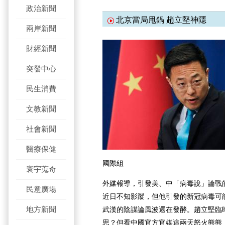
政治新聞
北京當局甩鍋 趙立堅神隱
兩岸新聞
財經新聞
突發中心
民生消費
文教新聞
社會新聞
醫療保健
國際組
寰宇蒐奇
外媒報導，引發美、中「病毒說」論戰
民意廣場
近日不知影蹤，但他引發的新冠病毒可能
地方新聞
武漢的陰謀論風波還在發酵。趙立堅臨
思？但看中國官方官媒這兩天怒火熊熊