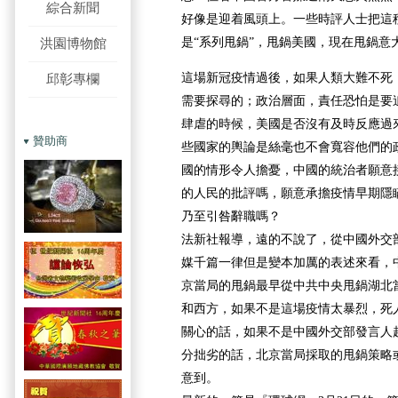
綜合新聞
好像是迎着風頭上。一些時評人士把這種
是“系列甩鍋”，甩鍋美國，現在甩鍋意
洪園博物館
這場新冠疫情過後，如果人類大難不死
邱彰專欄
需要探尋的；政治層面，責任恐怕是要
肆虐的時候，美國是否沒有及時反應過
贊助商
些國家的輿論是絲毫也不會寬容他們的
國的情形令人擔憂，中國的統治者願意
的人民的批評嗎，願意承擔疫情早期隱
乃至引咎辭職嗎？
法新社報導，
遠的不說了，從中國外交
媒千篇一律但是變本加厲的表述來看，
京當局的甩鍋最早從中共中央甩鍋湖北
和西方，如果不是這場疫情太暴烈，死
關心的話，如果不是中國外交部發言人
分拙劣的話，北京當局採取的甩鍋策略
意到。