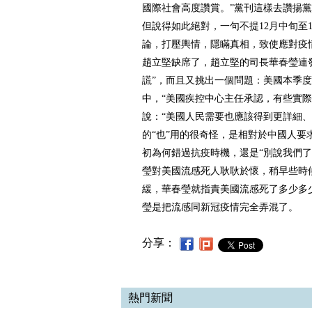
國際社會高度讚賞。”黨刊這樣去讚揚
但說得如此絕對，一句不提12月中旬至1
論，打壓輿情，隱瞞真相，致使應對疫
趙立堅缺席了，趙立堅的司長華春瑩連
謊”，而且又挑出一個問題：美國本季度
中，“美國疾控中心主任承認，有些實際
說：“美國人民需要也應該得到更詳細、
的“也”用的很奇怪，是相對於中國人要
初為何錯過抗疫時機，還是“別說我們了
瑩對美國流感死人耿耿於懷，稍早些時
緩，華春瑩就指責美國流感死了多少多
瑩是把流感同新冠疫情完全弄混了。
分享：
熱門新聞