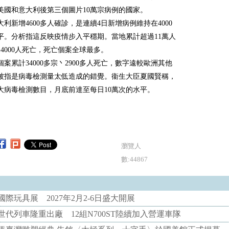
美國和意大利後第三個圖片10萬宗病例的國家。
利新增4600多人確診，是連續4日新增病例維持在4000
平。分析指這反映疫情步入平穩期。當地累計超過11萬人
14000人死亡，死亡個案全球最多。
案累計34000多宗丶2900多人死亡，數字遠較歐洲其他
被指是病毒檢測量太低造成的錯覺。衞生大臣夏國賢稱，
大病毒檢測數目，月底前達至每日10萬次的水平。
瀏覽人
數:44867
際玩具展 2027年2月2-6日盛大開展
代列車隆重出廠 12組N700ST陸續加入營運車隊