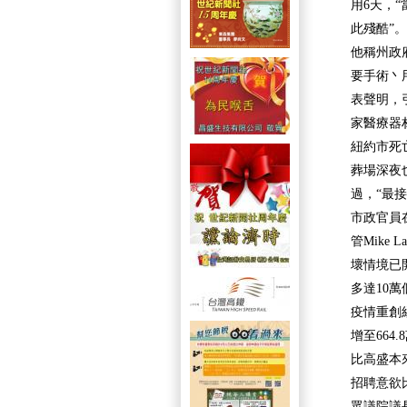
用6天，
此殘酷”。
他稱州政
要手術丶
表聲明，引用
家醫療器
紐約市死
葬場深夜
過，“最
市政官員
管Mike
壞情境已
多達10
疫情重創
增至66
比高盛本
招聘意欲
眾議院議