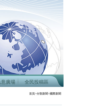
民意廣場
全民投稿區
首頁>分類新聞>國際新聞