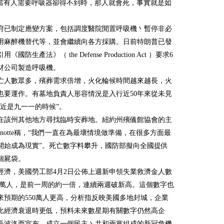
“當有人需要呼吸器卻得不到時，那人就會死，事實就是如
府已制定應變方案，包括調度醫院閒置呼吸機丶暫停非必
用麻醉機替代等，並會繼續向各方採購。日前特朗普已發
《國防生產法》（ the Defense Production Act ）要求6
材公司製造呼吸機。
亡人數眾多，殯葬需求倍增，火化輪候時間越來越長，火
也要運作。有墓地負責人形容情況是入行近50年來從未見
接近是九一一的時候”。
在該州其他地方尋找臨時安葬地。紐約州殯儀館協會的主
 Lanotte稱，“我們一直在為最壞情境做準備，在很多方面最
開始成為現實”。死亡數字料攀升，國防部擬向全國提供
萬個屍袋。
經濟，美國勞工部4月2日公佈上週新申領失業救濟金人數
4.8萬人，是前一周的約一倍，連續兩週破新高。這個數字也
來預期的550萬人更高，分析指反映美國多地封城，企業
比經濟衰退時更低，預料未來數星期有關數字仍然高企
長波洛西宣布，成立一個民主丶共和兩黨組成的新冠危機