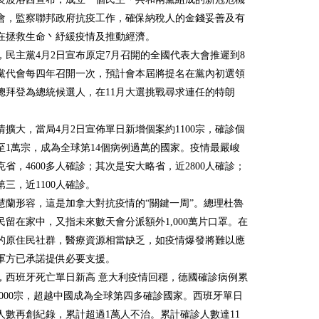
會，監察聯邦政府抗疫工作，確保納稅人的金錢妥善及有
在拯救生命丶紓緩疫情及推動經濟。
，民主黨4月2日宣布原定7月召開的全國代表大會推遲到8
黨代會每四年召開一次，預計會本屆將提名在黨內初選領
總拜登為總統候選人，在11月大選挑戰尋求連任的特朗
情擴大，當局4月2日宣佈單日新增個案約1100宗，確診個
至1萬宗，成為全球第14個病例過萬的國家。疫情最嚴峻
省，4600多人確診；其次是安大略省，近2800人確診；
三，近1100人確診。
慧蘭形容，這是加拿大對抗疫情的“關鍵一周”。總理杜魯
民留在家中，又指未來數天會分派額外1,000萬片口罩。在
的原住民社群，醫療資源相當缺乏，如疫情爆發將難以應
軍方已承諾提供必要支援。
，
西班牙死亡單日新高 意大利疫情回穩，德國確診病例累
4,000宗，超越中國成為全球第四多確診國家。西班牙單日
人數再創紀錄，累計超過1萬人不治。累計確診人數達11