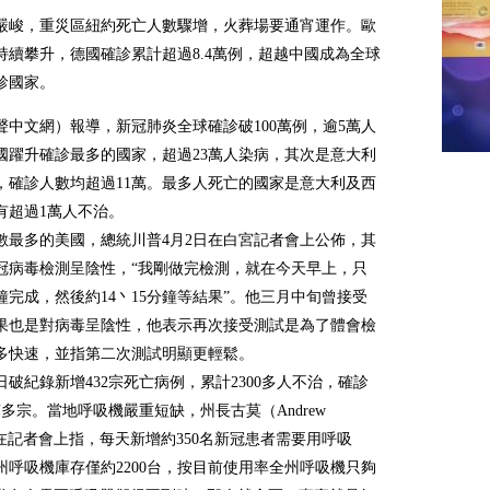
嚴峻，重災區紐約死亡人數驟增，火葬場要通宵運作。歐
持續攀升，德國確診累計超過8.4萬例，超越中國成為全球
診國家。
聲中文網）報導，新冠肺炎全球確診破100萬例，逾5萬人
國躍升確診最多的國家，超過23萬人染病，其次是意大利
，確診人數均超過11萬。最多人死亡的國家是意大利及西
有超過1萬人不治。
數最多的美國，總統川普4月2日在白宮記者會上公佈，其
冠病毒檢測呈陰性，“我剛做完檢測，就在今天早上，只
鐘完成，然後約14丶15分鐘等結果”。他三月中旬曾接受
果也是對病毒呈陰性，他表示再次接受測試是為了體會檢
多快速，並指第二次測試明顯更輕鬆。
日破紀錄新增432宗死亡病例，累計2300多人不治，確診
萬多宗。當地呼吸機嚴重短缺，州長古莫（Andrew
）在記者會上指，每天新增約350名新冠患者需要用呼吸
州呼吸機庫存僅約2200台，按目前使用率全州呼吸機只夠