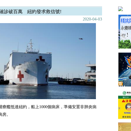
確診破百萬 紐約發求救信號!
2020-04-03
醫療艦抵達紐約，船上1000個病床，準備安置非肺炎病
病房。