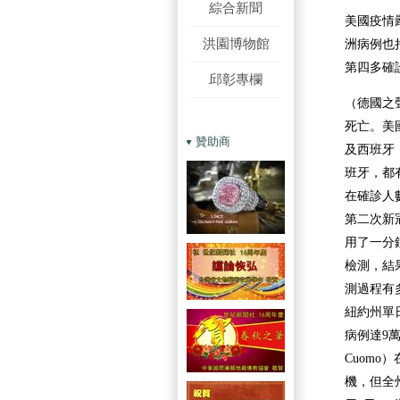
綜合新聞
美國疫情
洪園博物館
洲病例也
第四多確
邱彰專欄
（德國之
死亡。美
贊助商
及西班牙
班牙，都
在確診人
第二次新
用了一分
檢測，結
測過程有
紐約州單
病例達9
Cuomo
機，但全