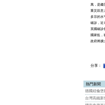
萬，是繼
重災區意大
多宗的水
確診，近
英國確診個
國家低，
政府將擴
分享：
熱門新聞
德國紐倫堡國
台灣高鐵新世