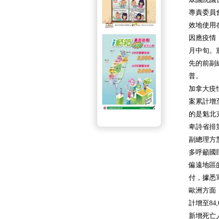
專責委員
效地使用
因應疫情
月中旬。
先的前副
普。
加拿大疫
案累計增
的是魁北克
卑詩省排第
副總理方
多呼籲國
偏遠地區
付，據悉
歐洲方面
計增至8
新增死亡