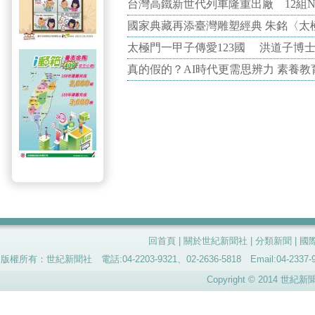
台灣高鐵新世代列車隆重出廠 12組N
國家典藏再添臺灣雕塑經典 朱銘〈太
太極門一甲子傳愛123國 洪道子博
真的假的？AI時代更需思辨力 素養
回首頁
|
關於世紀新聞社
|
分類新聞
|
國
版權所有：世紀新聞社 電話:04-2203-9321、02-2636-5818 Email:04-
Copyright © 2014 世紀新聞社