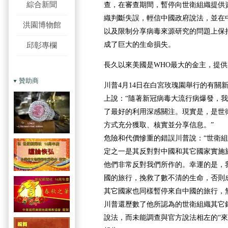
綜合新聞
查，在審查期間，暫停向世衛組織提供
織判斷失誤，輕信中國政府說法，並在
洪園博物館
以及限制分享病毒來源研究的問題上保
成了巨大的生命損失。
邱彰專欄
長久以來美國是WHO最大的金主，提供
贊助商
川普4月14日在白宮玫瑰園舉行的有關
上說：“隨著新冠病毒大流行病爆發，
了最好的利用深感關注。現實是，是世
方式充分獲取、核實並分享信息。”
危險和代價慘重的錯誤川普說：“世衛
定之一是其反對對中國和其它國家實施
他們非常反對我們所作的。幸運的是，
國的旅行，挽救了數不清的生命，否則
其它國家也同樣暫停來自中國的旅行，
川普還歷數了他所認為的世衛組織其它
說法，而未能調查與官方說法相左的“