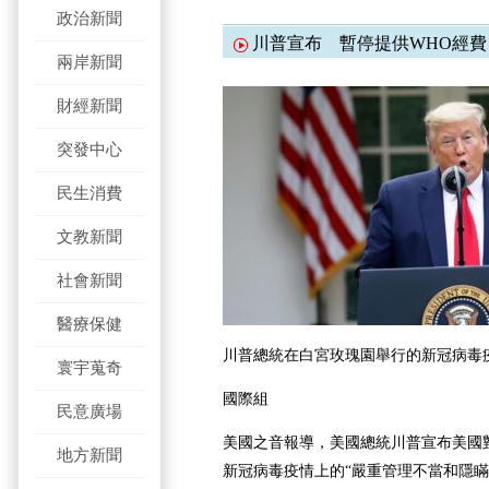
政治新聞
川普宣布 暫停提供WHO經費
兩岸新聞
財經新聞
突發中心
民生消費
文教新聞
社會新聞
醫療保健
川普總統在白宮玫瑰園舉行的新冠病毒
寰宇蒐奇
國際組
民意廣場
美國之音報導，美國總統川普宣布美國
地方新聞
新冠病毒疫情上的“嚴重管理不當和隱瞞