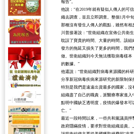
報告”。
他說：“在2019年就有疑似人傳人的可
織去調查，並且立即調查。整個1月中
那種沒有發生人傳人的觀點，雖然有相
川普接著說：“世衛組織在宣佈公共衛
耽誤了寶貴的時間、大量的時間。該組
發方的拖延又損失了更多的時間，我們
做。世衛組織到今天無法獲取病毒樣本
的數據。”
他還說：“世衛組織對病毒來源國的科
分享新冠病毒疾病來源研究的新限制保
特別是我們是遠遠出資最多的國家，沒
組織盡了自己的職責，派醫療專家進入
點明中國缺乏透明度，疫情的爆發本可
亡。”
最近一段時間以來，一些共和黨議員抨
政府隱瞞疫情，要求對世衛組織追責。
評世衛組織主要從美國獲取經費卻“非常