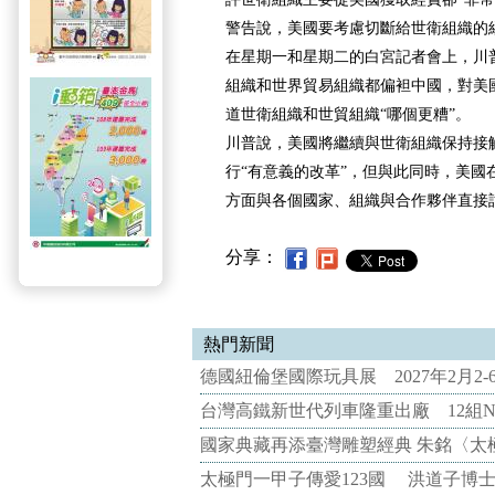
警告說，美國要考慮切斷給世衛組織的
在星期一和星期二的白宮記者會上，川
組織和世界貿易組織都偏袒中國，對美
道世衛組織和世貿組織“哪個更糟”。
川普說，美國將繼續與世衛組織保持接
行“有意義的改革”，但與此同時，美國
方面與各個國家、組織與合作夥伴直接
分享：
熱門新聞
德國紐倫堡國際玩具展 2027年2月2
台灣高鐵新世代列車隆重出廠 12組N
國家典藏再添臺灣雕塑經典 朱銘〈太
太極門一甲子傳愛123國 洪道子博