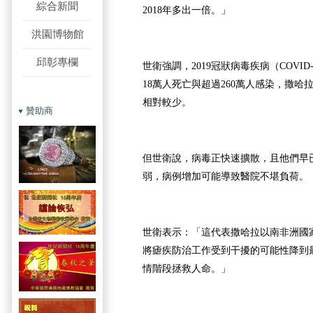
綜合新聞
2018年多出一倍。」
洪園博物館
邱彰專欄
世衛強調，2019冠狀病毒疾病（COVI
18萬人死亡與超過260萬人感染，撒
相對較少。
贊助商
但世衛說，病毒正快速擴散，且他們早
弱，病例增加可能導致醫院不堪負荷。
世衛表示：「這代表撒哈拉以南非洲國
將瘧疾防治工作受到干擾的可能性降到最低
情階段拯救人命。」