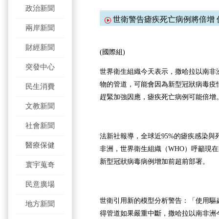
政治新聞
世衛警告瘧疾死亡病例將倍增 
兩岸新聞
財經新聞
(國際組)
突發中心
世界衛生組織今天表示，撒哈拉以南非
物的管道，可能會因為新型冠狀病毒疫
民生消費
趕緊加強因應，瘧疾死亡病例可能倍增
文教新聞
社會新聞
法新社報導，全球近95%的瘧疾感染與
醫療保健
非洲，世界衛生組織（WHO）呼籲現
新型冠狀病毒病例增加前超前部署。
寰宇蒐奇
民意廣場
世衛引用新的模型分析警告：「使用驅
地方新聞
得管道如果嚴重中斷，撒哈拉以南非洲