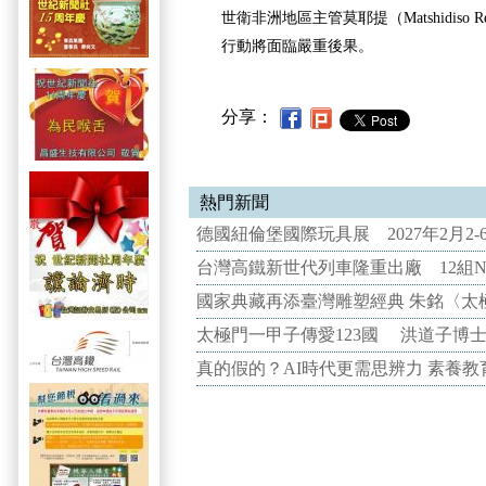
世衛非洲地區主管莫耶提（Matshidiso Re
行動將面臨嚴重後果。
分享：
熱門新聞
德國紐倫堡國際玩具展 2027年2月2
台灣高鐵新世代列車隆重出廠 12組N
國家典藏再添臺灣雕塑經典 朱銘〈太
太極門一甲子傳愛123國 洪道子博
真的假的？AI時代更需思辨力 素養