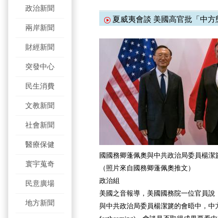
政治新聞
夏威夷會談 美國高官批「中方
兩岸新聞
財經新聞
突發中心
民生消費
文教新聞
社會新聞
醫療保健
國國務卿蓬佩奧與中共政治局委員楊潔篪
寰宇蒐奇
（照片來自國務卿蓬佩奧推文）
政治組
民意廣場
美國之音報導，美國國務院一位官員說，
地方新聞
與中共政治局委員楊潔篪的會晤中，中方的態度