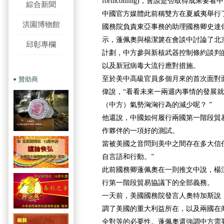
forthcoming)，會談是否取得成果
綜合新聞
中國官方媒體此前稱雙方在夏威夷舉行了
洪園博物館
國務院負責東亞事務的助理國務卿史達偉(Davi
示，蓬佩奧與楊潔篪在會談中討論了北
邱彰專欄
計劃，中方參與新核武器控制條約談判
以及新冠病毒大流行應對措施。
至於美中高級官員多個月來的首次面對
贊助商
偉說，“看看未來一兩週內事情的發展
（中方）氣勢洶洶行為的減少呢？ ”
他還說，中國如何履行兩國第一階段貿
作夥伴的一項好的測試。
當被美國之音問到美中之間存在多大信
自言語和行動。”
此前國務卿蓬佩奧在一則推文中說，楊
行第一階段貿易協議下的全部義務。
一天前，美國國務院發言人奧特加斯說
調了美國的重大利益所在，以及兩國在
全對等的必要性。蓬佩奧還強調中方需