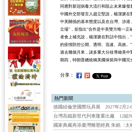
同應對新冠病毒大流行和阻止未來爆發
中國外交部發言人趙立堅說，楊潔篪在
中美關係的基本態度以及在台灣、涉港
立場”，並指出“合作是中美雙方唯一正
者會上補充說，楊潔篪在對話中指出，
的疫情防控公開、透明、迅速、高效。”
過去幾個月來，諸多重大分歧導緻美中
期四，特朗普總統稱美國保留與中國完
分享：
熱門新聞
德國紐倫堡國際玩具展 2027年2月2
台灣高鐵新世代列車隆重出廠 12組N
國家典藏再添臺灣雕塑經典 朱銘〈太