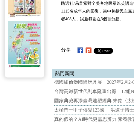
路透社/易普索對全美各地民眾以英語
1115名成年人的回復，當中包括民主黨
者408人，誤差範圍在3個百分點。
分享：
熱門新聞
德國紐倫堡國際玩具展 2027年2月2
台灣高鐵新世代列車隆重出廠 12組N
國家典藏再添臺灣雕塑經典 朱銘〈太
太極門一甲子傳愛123國 洪道子博
真的假的？AI時代更需思辨力 素養