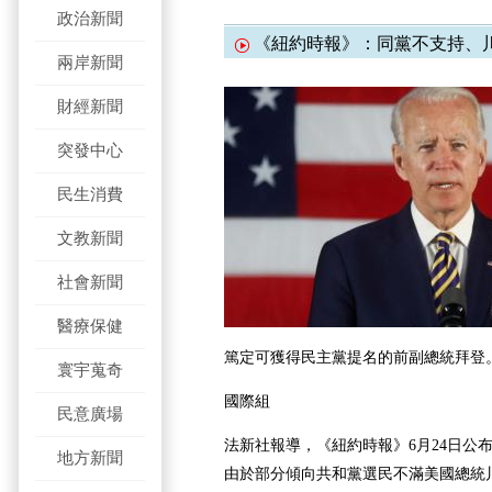
政治新聞
《紐約時報》：同黨不支持、川
兩岸新聞
財經新聞
突發中心
民生消費
文教新聞
社會新聞
醫療保健
篤定可獲得民主黨提名的前副總統拜登。
寰宇蒐奇
國際組
民意廣場
法新社報導，
《紐約時報》6月24日公
地方新聞
由於部分傾向共和黨選民不滿美國總統