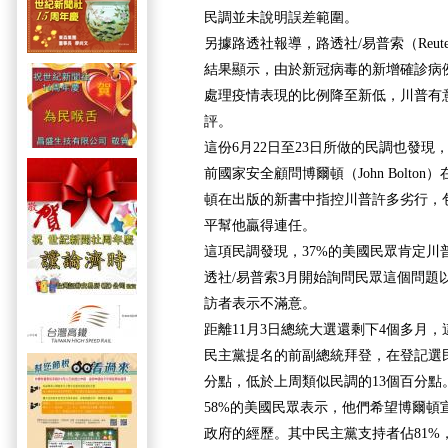
民調並未說明誤差範圍。
另據路透社報導，路透社/易普索（Reuters/
結果顯示，由於新冠病毒的新增確診病
處理疫情表現的比例降至新低，川普有
評。
這份6月22日至23日所做的民調也發
前國家安全顧問博爾頓（John Bolto
頓在出版的新書中指控川普許多劣行，
平幫他贏得連任。
這項民調發現，37%的美國民眾肯定川
透社/易普索3月開始詢問民眾這個問題
訪者表示不滿意。
距離11月3日總統大選還剩下4個多月
民主黨提名的前副總統拜登，在登記選民
分點，低於上周類似民調的13個百分點
58%的美國民眾表示，他們希望博爾頓
政府的經歷。其中民主黨支持者佔81%