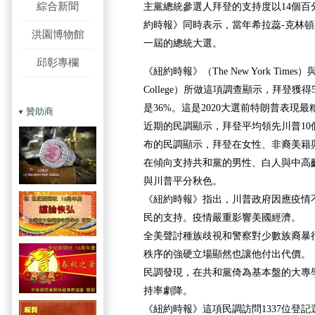
綜合新聞
主黨總統參選人拜登的支持度以14個百
約時報》同時表示，當年希拉蕊-克林
洪園博物館
一屆的總統大選。
邱彰專欄
《紐約時報》（The New York Times
College）所做這項調查顯示，拜登獲
是36%。這是2020大選前特朗普表現
贊助商
近期的民調顯示，拜登平均領先川普10
布的民調顯示，拜登在女性、非裔美籍
在傾向支持共和黨的男性、白人與中高
與川普平分秋色。
《紐約時報》指出，川普政府因應疫情
民的支持。疫情嚴重影響美國經濟。
全美聲討種族歧視和警察對少數族裔暴
秩序的強硬立場顯然也讓他付出代價。
民調發現，在共和黨倚為基本盤的大專
持率劇降。
《紐約時報》這項民調訪問1337位登記