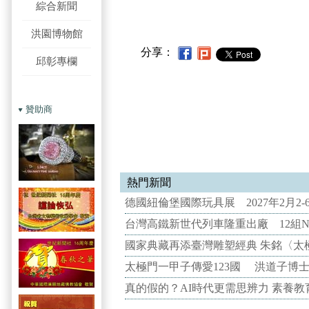
綜合新聞
洪園博物館
分享：
邱彰專欄
贊助商
熱門新聞
德國紐倫堡國際玩具展 2027年2月2
台灣高鐵新世代列車隆重出廠 12組N
國家典藏再添臺灣雕塑經典 朱銘〈太
太極門一甲子傳愛123國 洪道子博
真的假的？AI時代更需思辨力 素養