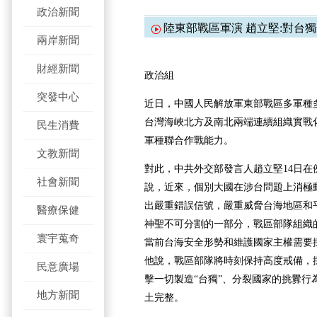
政治新聞
陸東部戰區軍演 趙立堅:對台
兩岸新聞
財經新聞
政治組
突發中心
近日，中國人民解放軍東部戰區多軍種
台灣海峽北方及南北兩端連續組織實戰
民生消費
軍種聯合作戰能力。
文教新聞
對此，中共外交部發言人趙立堅14日在
社會新聞
說，近來，個別大國在涉台問題上消極動
出嚴重錯誤信號，嚴重威脅台海地區和
醫療保健
神聖不可分割的一部分，戰區部隊組織
寰宇蒐奇
當前台海安全形勢和維護國家主權需要
他說，戰區部隊將時刻保持高度戒備，
民意廣場
擊一切製造“台獨”、分裂國家的挑釁行
地方新聞
土完整。