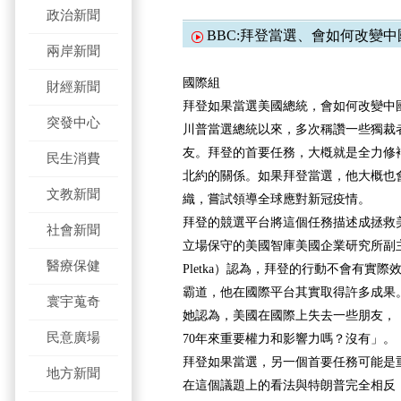
政治新聞
BBC:拜登當選、會如何改變中
兩岸新聞
國際組
財經新聞
拜登如果當選美國總統，會如何改變中國
突發中心
川普當選總統以來，多次稱讚一些獨裁
友。拜登的首要任務，大槪就是全力修
民生消費
北約的關係。如果拜登當選，他大概也
文教新聞
織，嘗試領導全球應對新冠疫情。
拜登的競選平台將這個任務描述成拯救
社會新聞
立場保守的美國智庫美國企業研究所副主席普
醫療保健
Pletka）認為，拜登的行動不會有實
霸道，他在國際平台其實取得許多成果
寰宇蒐奇
她認為，美國在國際上失去一些朋友，
民意廣場
70年來重要權力和影響力嗎？沒有」。
拜登如果當選，另一個首要任務可能是
地方新聞
在這個議題上的看法與特朗普完全相反