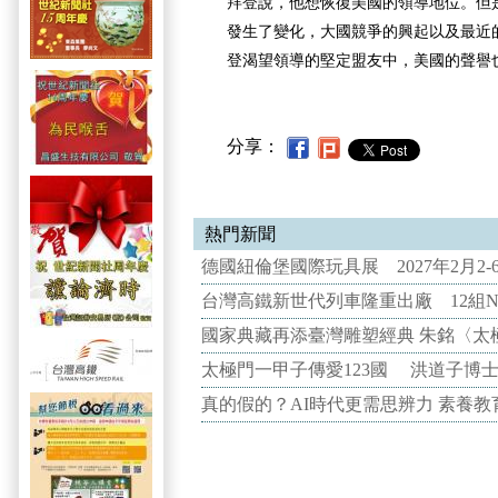
拜登說，他想恢復美國的領導地位。但
發生了變化，大國競爭的興起以及最近
登渴望領導的堅定盟友中，美國的聲譽
分享：
熱門新聞
德國紐倫堡國際玩具展 2027年2月2
台灣高鐵新世代列車隆重出廠 12組N
國家典藏再添臺灣雕塑經典 朱銘〈太
太極門一甲子傳愛123國 洪道子博
真的假的？AI時代更需思辨力 素養