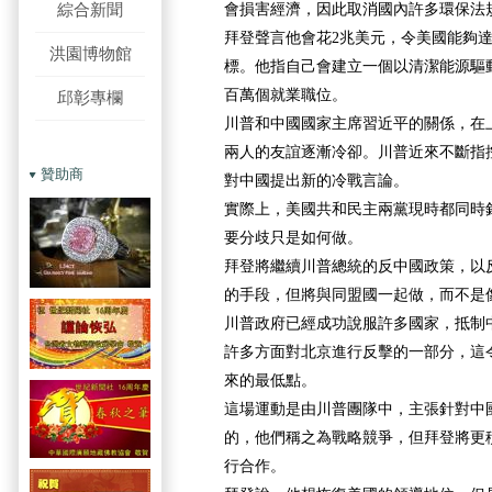
綜合新聞
會損害經濟，因此取消國內許多環保法
拜登聲言他會花2兆美元，令美國能夠
洪園博物館
標。他指自己會建立一個以清潔能源驅
百萬個就業職位。
邱彰專欄
川普和中國國家主席習近平的關係，在
兩人的友誼逐漸冷卻。川普近來不斷指
贊助商
對中國提出新的冷戰言論。
實際上，美國共和民主兩黨現時都同時
要分歧只是如何做。
拜登將繼續川普總統的反中國政策，以
的手段，但將與同盟國一起做，而不是
川普政府已經成功說服許多國家，抵制
許多方面對北京進行反擊的一部分，這
來的最低點。
這場運動是由川普團隊中，主張針對中
的，他們稱之為戰略競爭，但拜登將更
行合作。