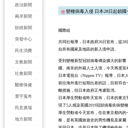
政治新聞
變種病毒入侵 日本28日起鎖國
兩岸新聞
財經新聞
國際組
突發中心
共同社報導，日本政府26日宣布，從2
自所有國家及地區的新入境申請。
民生消費
受到變種新型冠狀病毒傳染擴大的影響
文教新聞
國、南非的外籍人士入境，今天再度宣
社會新聞
日本電視台（Nippon TV）報導，日
前往海外進行短期出差的話，目前符合一
醫療保健
離措施，但日本政府正考慮取消。
寰宇蒐奇
日本厚生勞動省昨天宣布，日本的東京
現了5人感染英國2019冠狀病毒疾病變
民意廣場
厚生勞動省今天宣布，住在東京都內的
地方新聞
株，是有英國旅遊史的男性機長及家屬，
返回日本。這是日本除了機場檢疫外，