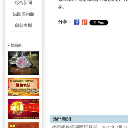
綜合新聞
株。
洪園博物館
分享：
邱彰專欄
贊助商
熱門新聞
德國紐倫堡國際玩具展 2027年2月2