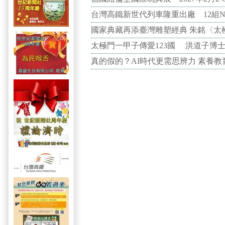
台灣高鐵新世代列車隆重出廠 12組N
國家典藏再添臺灣雕塑經典 朱銘〈太
太極門一甲子傳愛123國 洪道子博
真的假的？AI時代更需思辨力 素養