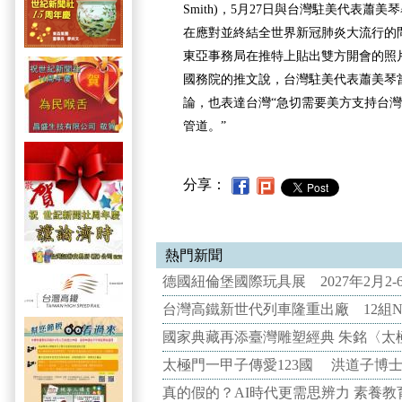
Smith)，5月27日與台灣駐美代表蕭
在應對並終結全世界新冠肺炎大流行的
東亞事務局在推特上貼出雙方開會的照
國務院的推文說，台灣駐美代表蕭美琴
論，也表達台灣“急切需要美方支持台
管道。”
分享：
熱門新聞
德國紐倫堡國際玩具展 2027年2月2
台灣高鐵新世代列車隆重出廠 12組N
國家典藏再添臺灣雕塑經典 朱銘〈太
太極門一甲子傳愛123國 洪道子博
真的假的？AI時代更需思辨力 素養