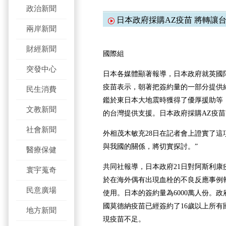
政治新聞
日本政府採購AZ疫苗 將轉讓
兩岸新聞
財經新聞
國際組
突發中心
日本各媒體顯著報導，日本政府就英國
疫苗表示，朝著把簽約量的一部分提供
民生消費
鑑於東日本大地震時獲得了優厚援助等
文教新聞
的台灣提供支援。日本政府採購AZ疫苗，
社會新聞
外相茂木敏充28日在記者會上證實了這
與我國的關係，將切實探討。”
醫療保健
共同社報導，日本政府21日對阿斯利康
寰宇蒐奇
於在海外偶有出現血栓的不良反應事例
民意廣場
使用。日本的簽約量為6000萬人份。
國莫德納疫苗已經簽約了16歲以上所有
地方新聞
現疫苗不足。