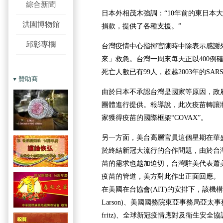
綜合新聞
日本外相茂木強調：“10年前的東日本
洪園博物館
捐款，提供了各種支援。”
邱彰專欄
台灣疫情中心指揮官陳時中除表示感謝
來」救急。台灣一周來每天正以400例
死亡人數已有99人，超越2003年的SAR
贊助商
由於日本不承認台灣是國家等原因，政
團體進行提供。報導說，此次疫苗轉讓
家獲得疫苗的國際框架“COVAX”。
另一方面，美台高層官員這個星期在華
於終結新冠大流行的合作問題，由於台
苗的需求也越加迫切，台灣駐美代表蕭
疫苗的管道，美方對此作出正面回應。
在美國在台協會(AIT)的安排下，該機構執
Larson)、美國國務院東亞事務局亞太事務副
fritz)、全球新冠疫情應對及衛生安全協調