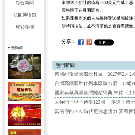
綜合新聞
奧贈送了估計價值為5800美元的威士
國務院正在展開調查。
洪園博物館
如果蓬佩奧以個人名義接受送禮屬於違
沙特阿拉伯，並不清楚他是否實際接受
邱彰專欄
分享：
贊助商
熱門新聞
德國紐倫堡國際玩具展 2027年2月2
台灣高鐵新世代列車隆重出廠 12組N
國家典藏再添臺灣雕塑經典 朱銘〈太
太極門一甲子傳愛123國 洪道子博
真的假的？AI時代更需思辨力 素養