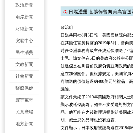
政治新聞
日媒透露 菅義偉曾向美高官送
兩岸新聞
政治組
財經新聞
日媒共同社8月5日報，美國國務院內部
突發中心
在其擔任官房長官的2019年5月，曾向
時任亞洲事務高級主任波廷傑贈送了估計
民生消費
士忌。該文件在5日的美政府公報中公
文教新聞
波廷傑是在川普前政府負責亞洲政策的
意在加強關係。但根據規定，美國官員
社會新聞
府贈送的價值超過約400美元的禮品，
醫療保健
議論。
該文件彙總了2019年美國政府相關人
寰宇蒐奇
顯示波廷傑認為，如果不接受是對對方
民意廣場
品。他可能在之後辦理過捐贈給美國政
明。威士忌的品牌也沒有透露。
地方新聞
文件顯示，日本政府被認為還在2019