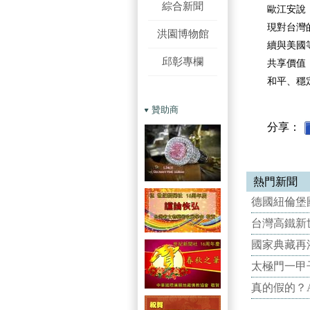
綜合新聞
歐江安說
現對台灣
洪園博物館
續與美國
邱彰專欄
共享價值
和平、穩
贊助商
分享：
熱門新聞
德國紐倫堡國
台灣高鐵新世
國家典藏再
太極門一甲
真的假的？