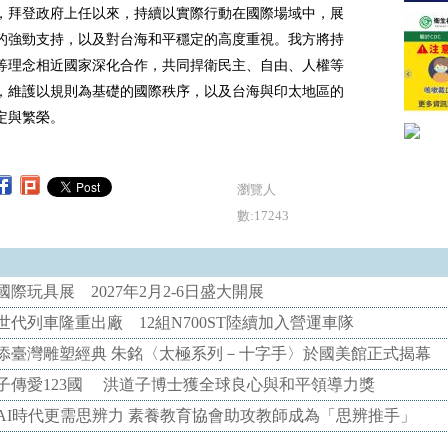
，拜登政府上任以來，持續以實際行動在國際場域中，展
的強勁支持，以及對台海和平穩定的高度重視。我方將持
等理念相近國家深化合作，共同捍衛民主、自由、人權等
，維護以規則為基礎的國際秩序，以及台海與印太地區的
定與繁榮。
瀏覽人
數:17243
際玩具展 2027年2月2-6日盛大開展
代列車隆重出廠 12組N700ST陸續加入營運車隊
添臺灣雕塑經典 朱銘〈太極系列－十字手〉於國美館正式揭幕
子傳愛123國 洪道子博士獲全球良心與和平領導力獎
AI時代更需思辨力 素養教育協會助攻教師成為「思辨推手」