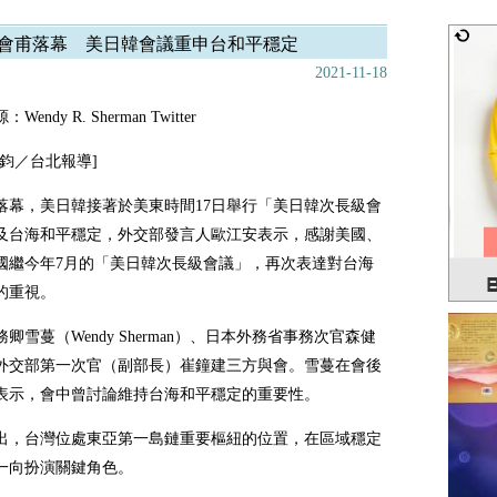
會甫落幕 美日韓會議重申台和平穩定
2021-11-18
endy R. Sherman Twitter
鼎鈞／台北報導]
落幕，美日韓接著於美東時間17日舉行「美日韓次長級會
及台海和平穩定，外交部發言人歐江安表示，感謝美國、
國繼今年7月的「美日韓次長級會議」，再次表達對台海
的重視。
卿雪蔓（Wendy Sherman）、日本外務省事務次官森健
外交部第一次官（副部長）崔鐘建三方與會。雪蔓在會後
表示，會中曾討論維持台海和平穩定的重要性。
出，台灣位處東亞第一島鏈重要樞紐的位置，在區域穩定
一向扮演關鍵角色。