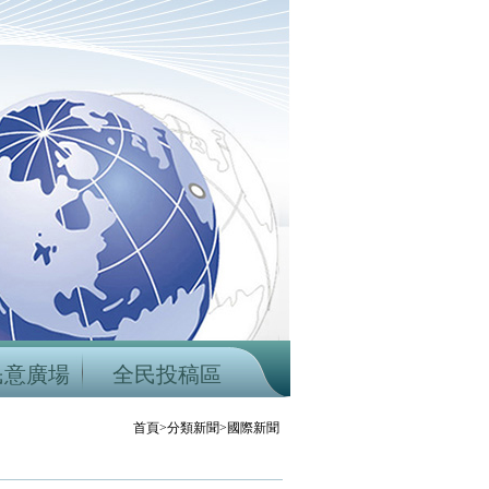
民意廣場
全民投稿區
首頁>分類新聞>國際新聞