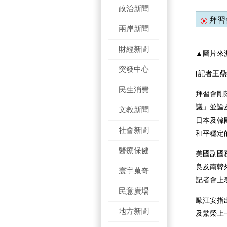
政治新聞
拜習
兩岸新聞
財經新聞
▲圖片來源：W
突發中心
[記者王
民生消費
拜習會剛
議」並論
文教新聞
日本及韓
社會新聞
和平穩定
醫療保健
美國副國務
良及南韓
寰宇蒐奇
記者會上
民意廣場
歐江安指
地方新聞
及繁榮上