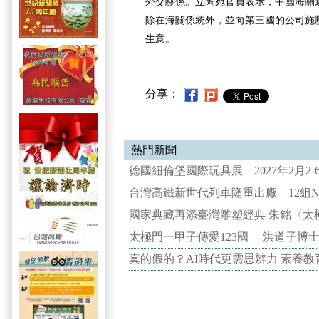
外交關係。立陶宛官員表示，中國海關
除在海關係統外，並向第三國的公司施
生意。
分享：
熱門新聞
德國紐倫堡國際玩具展 2027年2月2
台灣高鐵新世代列車隆重出廠 12組N
國家典藏再添臺灣雕塑經典 朱銘〈太
太極門一甲子傳愛123國 洪道子博
真的假的？AI時代更需思辨力 素養