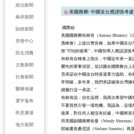
政治新聞
美國務卿: 中國攻台應謹慎考
兩岸新聞
國際組
財經新聞
美國國務卿布林肯（Antony Blinke
突發中心
透峰會》上提出警告稱，如果中國在台
致“可怕的後果”
，中國領導人應該謹慎
民生消費
布林肯在峰會上指出，中國近年來一直
文教新聞
釁性的軍事演習，並試圖在國際舞台上
否承諾在中國攻台時派遣軍力協助，布
社會新聞
常明確，多年來，我們承諾確保台灣擁
醫療保健
續履行這一承諾。”
布林肯說：但在這裡，我再次希望中國
寰宇蒐奇
不要貿然引發一場危機。我認為，這場
民意廣場
後果，對任何人都沒有好處，中國將首
而美國副國務卿舍曼（Wendy Sherma
地方新聞
部秘書長桑尼諾（Stefano Sannin