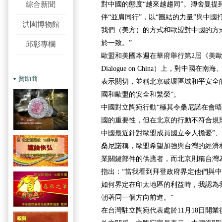
綜合新聞
對中國的態度“越來越趨同”。卿舍曼提
伴“並肩同行”，以“團結的力量”與中國
洪園博物館
我們（美方）的方式和歐盟對中國的方
於一致。”
邱彰專欄
歐盟和美國本週在華府舉行第2屆《美歐
Dialogue on China）上，對中國
贊助商
表示關切，並稱北京破壞區域和平安全
國和歐盟的安全和繁榮”。
中國對立陶宛行動“極其令桑尼諾在會
國的重要性，但在北京的行動不符合規
中國最近針對歐盟成員國立令人擔憂”、
桑尼諾稱，歐盟希望加強與台灣的經濟
業關鍵部件的供應者，而北京則稱台灣
指出：“當我看到拜登政府界定他們與
如何界定在印太地區的利益時，我認為
朝著同一個方向前進。”
在台灣駐立陶宛代表處於11月18日開