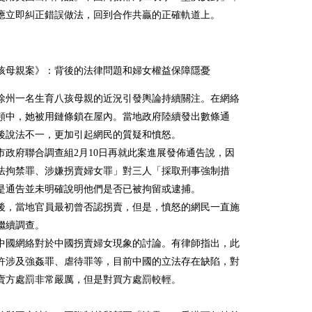
應立即糾正錯誤做法，回到合作共贏的正確軌道上。
孩母親案》：背後的法律問題和婦女權益保障隱憂
徐州一名生育八孩母親的近況引發輿論持續關注。在網絡
頻中，她被用鏈條鎖在屋內。當地政府陸續發出數條通
後說法不一，更加引起網民的質疑和憤怒。
市政府聯合調查組2月10日再就此案進展發佈通告說，因
法拘禁罪、涉嫌拐賣婦女罪」對三人「採取刑事強制措
是通告並未明確說明他們是否已被拘留或逮捕。
後，當地官員最初曾否認拐賣，但是，憤怒的網民一直施
繼續調查。
中國網絡對於中國拐賣婦女現象的討論。有律師指出，此
許涉及強姦罪、虐待罪等，目前中國的立法存在缺陷，對
賣方處罰非常嚴厲，但是對買方處罰較輕。