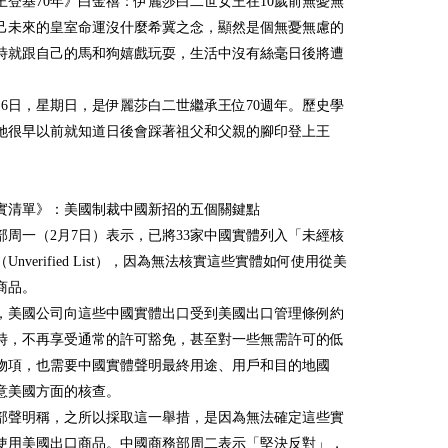
王登基70年》白金禧：伊麗莎白二世女王在10歲前無憂無
己未來的皇室命運沒什麼希冀之念，顯然是個無憂無慮的
時就跟自己的馬和狗嬉戲玩耍，生活中沒有絲毫日後將遭
。
2月6日，星期日，是伊麗莎白二世繼承王位70週年。歷史學
她很早以前就知道日後會踩著祖父和父親的腳印登上王
實清單》：美國制裁中國新招的五個關鍵點
部周一（2月7日）表示，已將33家中國實體列入「未經核
Unverified List），因為無法核實這些實體如何使用從美
商品。
，美國公司向這些中國實體出口受到美國出口管理條例約
時，不再享受通常的許可豁免，甚至對一些無需許可的低
物項，也需要中國實體聲明最終用途、用戶和目的地國
意美國方面的核查。
部聲明稱，之所以採取這一舉措，是因為無法確定這些實
使用美國出口商品。中國商務部周二表示「堅決反對」，