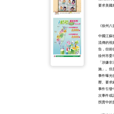
要求美國
《徐州八
中國江蘇
流傳的視
告，但前
徐州市委
「涉嫌非
施」。但
事件曝光
壓、要求
事件引發
次事件或
拐賣中的