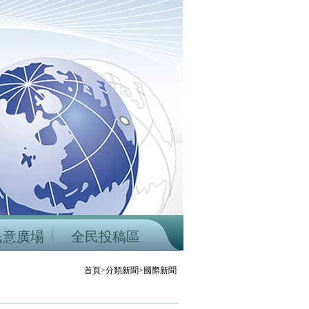
民意廣場
全民投稿區
首頁>分類新聞>國際新聞