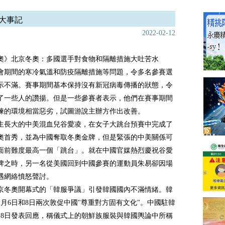
大事記
2022-02-12
奧》北京冬奧：多國選手對食物和隔離措施大吐苦水
會期間的寒冷氣溫和防疫隔離措施等問題，令多名參賽選
示不滿。賽事期間基本保持沒有新冠病毒傳播的狀態，令
了一些人的讚揚。但是一些參賽者表示，他們在賽事期間
練的環境相當惡劣，試圖游說主辦方作出改善。
生長大的中美混血兒谷愛凌，在女子大跳台預賽中完成了
奧首秀，並為中國奪取冬奧金牌，但是緊張的中美關係可
面前難度最高一個「跳台」。就在中國官媒熱烈慶祝谷愛
牌之時，另一名從美國回到中國參賽的運動員朱易卻因場
遇網絡憤怒聲討。
京冬奧開幕式的「韓服爭議」引發韓國國內不滿情緒。韓
2月6日和8日兩次敦促中國"尊重對方固有文化"。中國駐韓
月8日發表回應，稱儀式上的朝鮮族服裝與韓國輿論中所稱