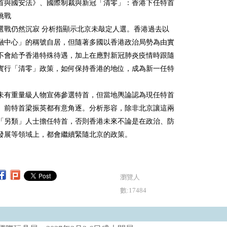
首與國安法》、國際制裁與新冠「清零」：香港下任特首
挑戰
選戰仍然沉寂 分析指顯示北京未敲定人選。香港過去以
融中心」的稱號自居，但隨著多國以香港政治局勢為由實
不會給予香港特殊待遇，加上在應對新冠肺炎疫情時跟隨
實行「清零」政策，如何保持香港的地位，成為新一任特
。
未有重量級人物宣佈參選特首，但當地輿論認為現任特首
、前特首梁振英都有意角逐。分析形容，除非北京讓這兩
「另類」人士擔任特首，否則香港未來不論是在政治、防
發展等領域上，都會繼續緊隨北京的政策。
瀏覽人
數:17484