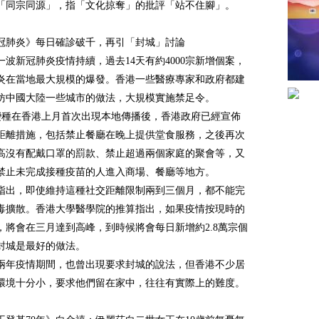
「同宗同源」，指「文化掠奪」的批評「站不住腳」。
冠肺炎》每日確診破千，再引「封城」討論
一波新冠肺炎疫情持續，過去14天有約4000宗新增個案，
炎在當地最大規模的爆發。香港一些醫療專家和政府都建
仿中國大陸一些城市的做法，大規模實施禁足令。
ron變種在香港上月首次出現本地傳播後，香港政府已經宣佈
距離措施，包括禁止餐廳在晚上提供堂食服務，之後再次
高沒有配戴口罩的罰款、禁止超過兩個家庭的聚會等，又
禁止未完成接種疫苗的人進入商場、餐廳等地方。
指出，即使維持這種社交距離限制兩到三個月，都不能完
毒擴散。香港大學醫學院的推算指出，如果疫情按現時的
，將會在三月達到高峰，到時候將會每日新增約2.8萬宗個
封城是最好的做法。
兩年疫情期間，也曾出現要求封城的說法，但香港不少居
環境十分小，要求他們留在家中，往往有實際上的難度。