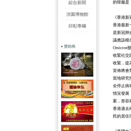
綜合新聞
的韓服是
洪園博物館
《香港新
香港最新
邱彰專欄
是新冠肺
議應該模
贊助商
Omic
收緊社交
收緊，提
宣佈將會
當地研究
全停止病
情況發展
案，形容
香港過去
民的居住