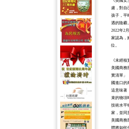
《英國女
慮，對自
孩子，平
遇的陰霾
2022年
家認為，
位。
《未經核
美國商務
實清單」（
國進口的
這意味著
束的物項
技術水平
家，並同
美國商務
體將如何