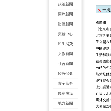
政治新聞
一周
兩岸新聞
國際組
財經新聞
《北京冬
突發中心
北京冬奧
手公開表
民生消費
中國得到
文教新聞
生活和訓
在美國出
社會新聞
自己的冬
醫療保健
能才是她
凌獲得金
寰宇蒐奇
上失誤遭
民意廣場
近日，北
國外交部
地方新聞
大使館2