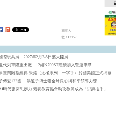
瀏覽人
數:113352
際玩具展 2027年2月2-6日盛大開展
代列車隆重出廠 12組N700ST陸續加入營運車隊
添臺灣雕塑經典 朱銘〈太極系列－十字手〉於國美館正式揭幕
子傳愛123國 洪道子博士獲全球良心與和平領導力獎
AI時代更需思辨力 素養教育協會助攻教師成為「思辨推手」