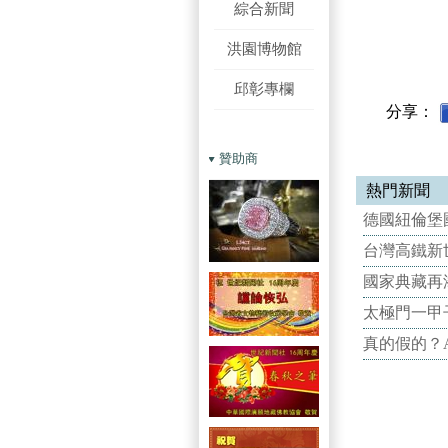
綜合新聞
洪園博物館
邱彰專欄
分享：
贊助商
熱門新聞
德國紐倫堡國
台灣高鐵新世
國家典藏再
太極門一甲
真的假的？