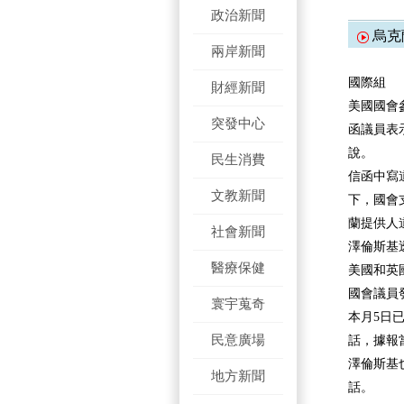
政治新聞
烏克
兩岸新聞
國際組
財經新聞
美國國會
突發中心
函議員表
說。
民生消費
信函中寫
文教新聞
下，國會
蘭提供人
社會新聞
澤倫斯基
醫療保健
美國和英
國會議員
寰宇蒐奇
本月5日
民意廣場
話，據報
澤倫斯基
地方新聞
話。