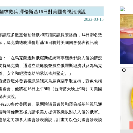
蘭求救兵 澤倫斯基16日對美國會視訊演說
2022-03-15
參議院多數黨領袖舒默和眾議院議長裴洛西，14日聯名致
示，烏克蘭總統澤倫斯基16日將對美國國會發表視訊演
道：「在烏克蘭遭到俄羅斯總統蒲亭殘暴邪惡入侵的情況
支持烏克蘭、通過立法癱瘓並孤立俄羅斯經濟以及為烏克
道、安全和經濟協助的承諾依然堅定。」
透過對境外發表視訊談話來為烏克蘭爭取支持，對象包括
國國會，他將在16日上午9時（台灣當天晚上9時）向美國
發表演說。
已有280多位美國參、眾兩院議員參與和澤倫斯基的視訊通
當時澤倫斯基極力請求美方提供戰機以對抗入侵的俄軍。
也預定向加拿大國會發表演說，計畫向以色列國會發表談