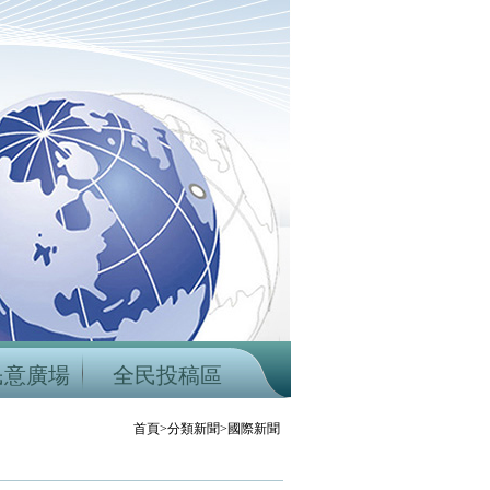
民意廣場
全民投稿區
首頁>分類新聞>國際新聞