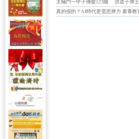
太極門一甲子傳愛123國 洪道子博
真的假的？AI時代更需思辨力 素養