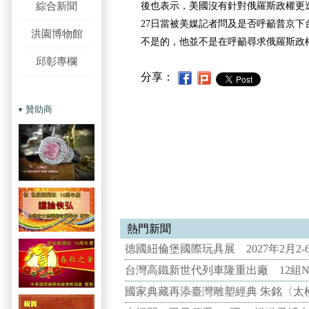
綜合新聞
後也表示，美國沒有針對俄羅斯政權更
27日當被美媒記者問及是否呼籲普京下
洪園博物館
不是的，他並不是在呼籲尋求俄羅斯政
邱彰專欄
分享：
贊助商
熱門新聞
德國紐倫堡國際玩具展 2027年2月2
台灣高鐵新世代列車隆重出廠 12組N
國家典藏再添臺灣雕塑經典 朱銘〈太