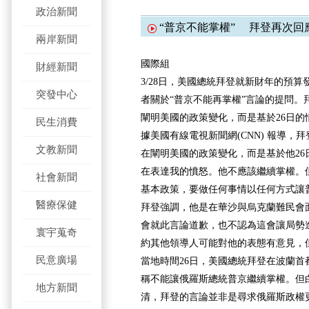
政治新聞
“普京不能掌權” 拜登再次回
兩岸新聞
國際組
財經新聞
3/28日，美國總統拜登就新財年的預
突發中心
者關於“普京不能再掌權”言論的提問。
闡明美國的政策變化，而是基於26日的
民生消費
據美國有線電視新聞網(CNN) 報導，
文教新聞
在闡明美國的政策變化，而是基於他26
在表達我的憤怒。他不應該繼續掌權。
社會新聞
基本政策，要做任何事情以任何方式讓
醫療保健
拜登強調，他是在華沙與烏克蘭難民會
會就此言論道歉，也不認為這會讓局勢
寰宇蒐奇
約其他領導人可能對他的表態有意見，
民意廣場
當地時間26日，美國總統拜登在波蘭首
稱不能讓俄羅斯總統普京繼續掌權。但
地方新聞
清，拜登的言論並非是尋求俄羅斯政權