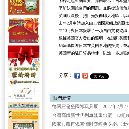
的穩定也至關重要。岸田表示：日本堅
平解決圍繞台灣的問題。並將從這個角
英國脫歐後，把目光投向印太地區，以
去年2月申請加入由11個國家組成的亞太
年10月與日本簽署了一項自由貿易協議
根據英國官方發出的聲明，在談到英國
約翰遜歡迎日本在英國各地的投資，並
英國新的駐日貿易特使，以進一步加強
分享：
熱門新聞
德國紐倫堡國際玩具展 2027年2月2
台灣高鐵新世代列車隆重出廠 12組N
國家典藏再添臺灣雕塑經典 朱銘〈太