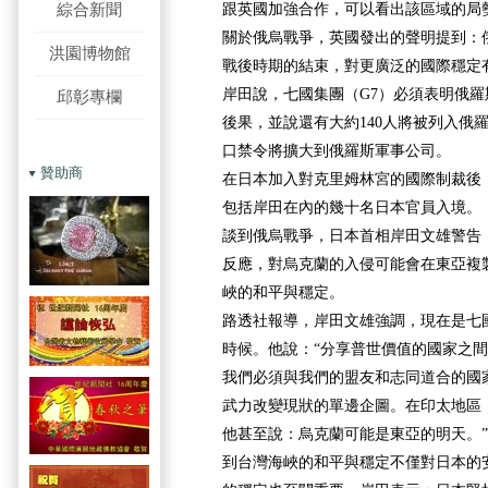
綜合新聞
跟英國加強合作，可以看出該區域的局
關於俄烏戰爭，英國發出的聲明提到：
洪園博物館
戰後時期的結束，對更廣泛的國際穩定
岸田說，七國集團（G7）必須表明俄
邱彰專欄
後果，並說還有大約140人將被列入俄
口禁令將擴大到俄羅斯軍事公司。
贊助商
在日本加入對克里姆林宮的國際制裁後，
包括岸田在內的幾十名日本官員入境。
談到俄烏戰爭，日本首相岸田文雄警告
反應，對烏克蘭的入侵可能會在東亞複
峽的和平與穩定。
路透社報導，岸田文雄強調，現在是七
時候。他說：“分享普世價值的國家之
我們必須與我們的盟友和志同道合的國
武力改變現狀的單邊企圖。在印太地區
他甚至說：烏克蘭可能是東亞的明天。
到台灣海峽的和平與穩定不僅對日本的