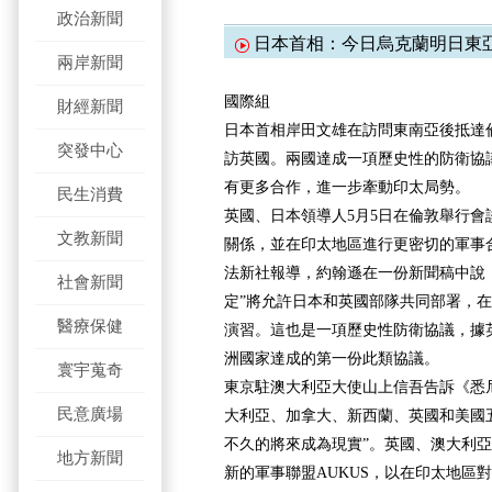
政治新聞
日本首相：今日烏克蘭明日東
兩岸新聞
國際組
財經新聞
日本首相岸田文雄在訪問東南亞後抵達
突發中心
訪英國。兩國達成一項歷史性的防衛協
有更多合作，進一步牽動印太局勢。
民生消費
英國、日本領導人5月5日在倫敦舉行會
文教新聞
關係，並在印太地區進行更密切的軍事
法新社報導，約翰遜在一份新聞稿中說
社會新聞
定”將允許日本和英國部隊共同部署，
醫療保健
演習。這也是一項歷史性防衛協議，據
洲國家達成的第一份此類協議。
寰宇蒐奇
東京駐澳大利亞大使山上信吾告訴《悉
民意廣場
大利亞、加拿大、新西蘭、英國和美國五
不久的將來成為現實”。英國、澳大利亞
地方新聞
新的軍事聯盟AUKUS，以在印太地區