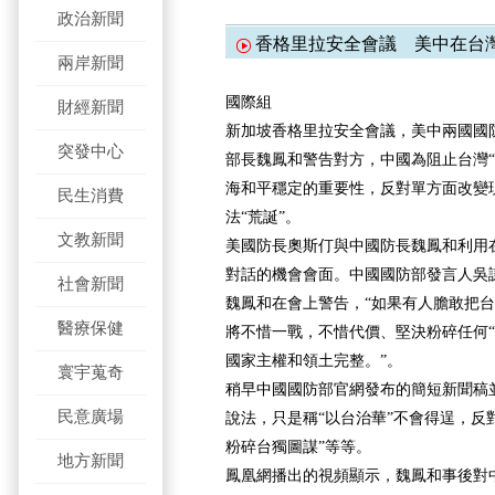
政治新聞
香格里拉安全會議 美中在台
兩岸新聞
國際組
財經新聞
新加坡香格里拉安全會議，美中兩國國
突發中心
部長魏鳳和警告對方，中國為阻止台灣“
海和平穩定的重要性，反對單方面改變
民生消費
法“荒誕”。
文教新聞
美國防長奧斯仃與中國防長魏鳳和利用
對話的機會會面。中國國防部發言人吳
社會新聞
魏鳳和在會上警告，“如果有人膽敢把
醫療保健
將不惜一戰，不惜代價、堅決粉碎任何“
國家主權和領土完整。”。
寰宇蒐奇
稍早中國國防部官網發布的簡短新聞稿並
民意廣場
說法，只是稱“以台治華”不會得逞，反
粉碎台獨圖謀”等等。
地方新聞
鳳凰網播出的視頻顯示，魏鳳和事後對