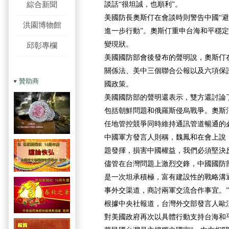
綜合新聞
談話“很坦誠，也順利”。
美國防長奧斯仃在會談時則警告中國“
洪園博物館
進一步行動”。奧斯仃重申台海和平穩
變現狀。
邱彰專欄
美國國防部會後發布的聲明說，奧斯仃
關係法、美中三個聯合公報以及六項保
贊助商
國政策。
美國國防部的聲明還表示，雙方還討論
包括朝鮮問題和俄羅斯侵烏戰爭。奧斯
任地管控競爭同時維持通訊管道暢通的
中國軍方發言人則稱，魏鳳和在會上說
題發揮，損害中國權益，我們必須堅決
儘管在台灣問題上激烈交鋒，中國國防
是一次坦承積極，富有建設性的戰略溝通
事外交渠道，商討兩軍交流合作事宜。”
根據中央社報道，台灣外交部發言人歐
對美國政府再次以具體行動支持台海和