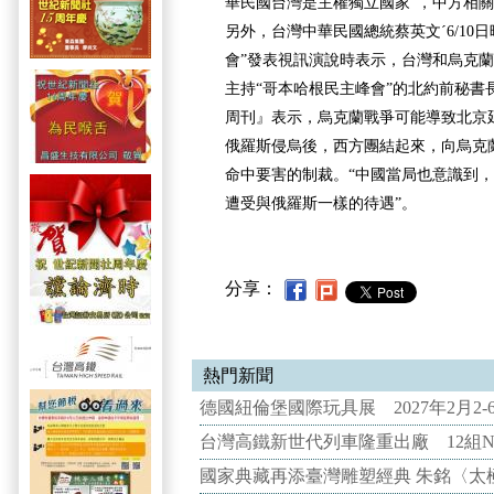
華民國台灣是主權獨立國家”，中方相關
另外，台灣中華民國總統蔡英文ˊ6/10
會”發表視訊演說時表示，台灣和烏克
主持“哥本哈根民主峰會”的北約前秘書
周刊』表示，烏克蘭戰爭可能導致北京
俄羅斯侵烏後，西方團結起來，向烏克
命中要害的制裁。“中國當局也意識到
遭受與俄羅斯一樣的待遇”。
分享：
熱門新聞
德國紐倫堡國際玩具展 2027年2月2
台灣高鐵新世代列車隆重出廠 12組N
國家典藏再添臺灣雕塑經典 朱銘〈太