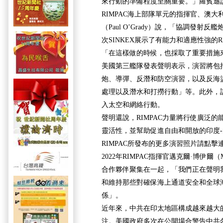
來行動的準備程度至關重要。」羅賓遜
RIMPAC海上部隊單元的指揮官、澳大
（Paul O’Grady）說，「協調發射
次SINKEX展示了有能力和適應性強的R
「在這樣做的時候，也採取了重要措施
美國第三艦隊發表聲明表示，演習將包
炮、導彈、反潛和防空演習，以及反海
處理以及潛水和打撈行動」等。此外，
入太空和網絡行動。
聲明還說，RIMPAC力量將行使廣泛
靈活性，並幫助促進自由和開放的印度
RIMPAC所發布的更多演習照片請點
2022年RIMPAC指揮官邁克爾·博伊爾（Mi
合作夥伴聚集在一起，「我們正在聲明
和維持那些對確保海上通道安全和全球
係」。
近年來，中共在印太地區構成越來越大
注。美國政府多次在公開場合警告中共