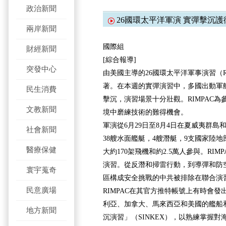
政治新聞
26國環太平洋軍演 實彈擊沉護
兩岸新聞
國際組
財經新聞
[綜合報導]
突發中心
由美國主導的26國環太平洋軍事演習（R
著。在本週的實彈演習中，多國出動軍
民生消費
擊沉，演習場景十分壯觀。RIMPAC
文教新聞
境中磨練技術的難得機會。
軍演從6月29日至8月4日在夏威夷群
社會新聞
38艘水面艦艇，4艘潛艇，9支國家陸
醫療保健
大約170架飛機和約2.5萬人參與。RI
演習。從反潛和掃雷行動，到導彈和防
寰宇蒐奇
區構成安全挑戰的中共被排除在聯合演
民意廣場
RIMPAC在其官方推特帳號上有時會
利亞、加拿大、馬來西亞和美國的艦船和
地方新聞
沉演習」（SINKEX），以熟練掌握