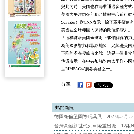
與此同時，美國也在尋求通過多種方式
美國太平洋司令部聯合情報中心前行動主任
Schuster）對CNN表示，除了軍事價值
美國在全球範圍內保持的政治影響力。
「這標誌著美國全球海上夥伴關係的力
為美國影響力和戰略地位，尤其是美國
下降的潛在侵略者來說，這是一個非常
他還表示，在中共加強對南太平洋小國
是RIMPAC軍演參與國之一。
分享：
熱門新聞
德國紐倫堡國際玩具展 2027年2月2
台灣高鐵新世代列車隆重出廠 12組N