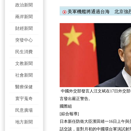
政治新聞
美軍機艦將通過台海 北京強
兩岸新聞
財經新聞
突發中心
民生消費
文教新聞
社會新聞
醫療保健
中國外交部發言人汪文斌在17日外交
寰宇蒐奇
言發出嚴正警告。
國際組
民意廣場
[綜合報導]
日本新任防衛大臣濱田靖一16日上午與
地方新聞
話交談，並對月初的中國環台軍演試射