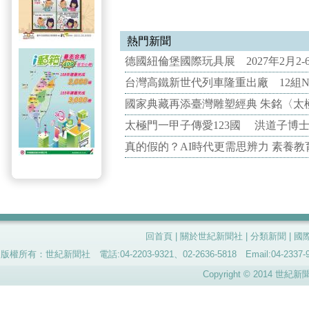
熱門新聞
德國紐倫堡國際玩具展 2027年2月2
台灣高鐵新世代列車隆重出廠 12組N
國家典藏再添臺灣雕塑經典 朱銘〈太
太極門一甲子傳愛123國 洪道子博
真的假的？AI時代更需思辨力 素養
回首頁
|
關於世紀新聞社
|
分類新聞
|
國
版權所有：世紀新聞社 電話:04-2203-9321、02-2636-5818 Email:04-
Copyright © 2014 世紀新聞社