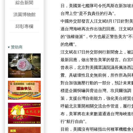
綜合新聞
日，美國第七艦隊司令托馬斯在新加坡
台灣上空“是不負責任的行為”。
洪園博物館
中國外交部發言人汪文斌8月17日針對
邱彰專欄
過台灣海峽再次作出強烈回應。汪文斌
的“強權做派”，中方也嚴正警告美方“
的危機”。
贊助商
汪文斌在17日外交部例行新聞會上，被
最新回應，做出警告美軍的發言。白宮印
曾表示，北京對美國眾議院議長佩洛西
釁、具破壞性且史無前例，所作所為與
對台加強施壓行動的一部分，預計未來
標是企圖恫嚇與脅迫台灣。坎貝爾強調
策，支援台灣自衛能力，強化美台經貿
呼籲北京重開相關交流合作管道，履行
布，美軍將在未來數週通過台灣海峽進
行“航行自由”。
目前，美國沒有明確指出何種軍機艦會