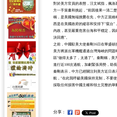
對於美方官員的表態，汪文斌指，佩洛
方一手策畫和挑起，“前因後果一清二楚
稱，是美國無端挑釁在先，中方正當維
西是在美國政府的縱容和安排下“竄台”
內政，甚至嚴重危害台海和平穩定，因
決回應”。
之前，中國駐美大使秦剛16日在華盛頓
美方將派出軍機艦通過台灣海峽的問題
區“做得太多了，太過了”。秦剛稱，美方
進行近100次過航，加劇緊張局勢，助長
秦剛表示，中方已經關注到美方近日表
航，“在此我呼籲美國保持克制，不要
採取任何損害中國主權和領土完整的舉
分享：