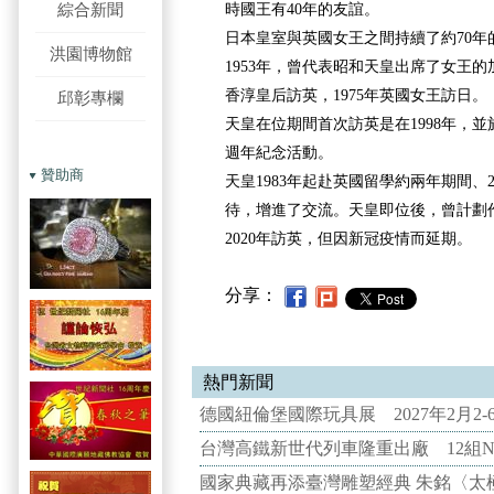
綜合新聞
時國王有40年的友誼。
日本皇室與英國女王之間持續了約70年
洪園博物館
1953年，曾代表昭和天皇出席了女王的
香淳皇后訪英，1975年英國女王訪日。
邱彰專欄
天皇在位期間首次訪英是在1998年，並於
週年紀念活動。
贊助商
天皇1983年起赴英國留學約兩年期間、
待，增進了交流。天皇即位後，曾計劃
2020年訪英，但因新冠疫情而延期。
分享：
熱門新聞
德國紐倫堡國際玩具展 2027年2月2
台灣高鐵新世代列車隆重出廠 12組N
國家典藏再添臺灣雕塑經典 朱銘〈太