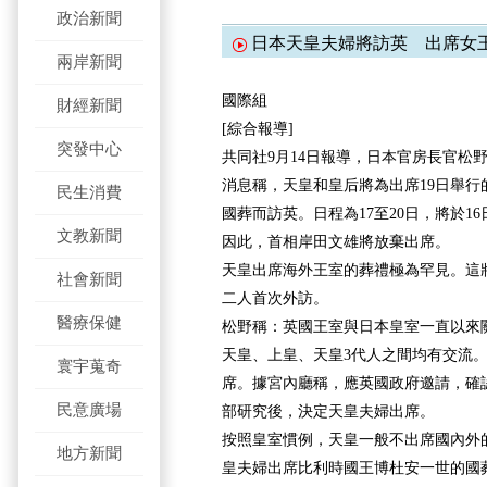
政治新聞
日本天皇夫婦將訪英 出席女
兩岸新聞
國際組
財經新聞
[綜合報導]
突發中心
共同社9月14日報導，日本官房長官松
消息稱，天皇和皇后將為出席19日舉行
民生消費
國葬而訪英。日程為17至20日，將於1
文教新聞
因此，首相岸田文雄將放棄出席。
天皇出席海外王室的葬禮極為罕見。這將
社會新聞
二人首次外訪。
醫療保健
松野稱：英國王室與日本皇室一直以來
天皇、上皇、天皇3代人之間均有交流
寰宇蒐奇
席。據宮內廳稱，應英國政府邀請，確
民意廣場
部研究後，決定天皇夫婦出席。
按照皇室慣例，天皇一般不出席國內外的
地方新聞
皇夫婦出席比利時國王博杜安一世的國