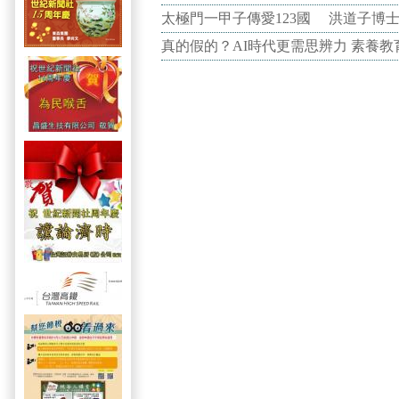
太極門一甲子傳愛123國 洪道子博
真的假的？AI時代更需思辨力 素養