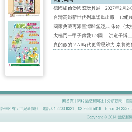
德國紐倫堡國際玩具展 2027年2月2
台灣高鐵新世代列車隆重出廠 12組N
國家典藏再添臺灣雕塑經典 朱銘〈太
太極門一甲子傳愛123國 洪道子博
真的假的？AI時代更需思辨力 素養
回首頁
|
關於世紀新聞社
|
分類新聞
|
國
版權所有：世紀新聞社 電話:04-2203-9321、02-2636-5818 Email:04-
Copyright © 2014 世紀新聞社