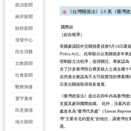
政治新聞
《台灣關係法》2.0 美《臺
兩岸新聞
國際組
財經新聞
［綜合報導］
突發中心
美國參議院外交關係委員會9月14日通
民生消費
Policy Act)
。 此舉顯示台美關係多年來
理剩餘立法程序，值得關注。專家認為，
文教新聞
含了許多臺灣與台裔美籍人士過去幾十
社會新聞
這些過去被認為不太可能實現的專案獲
示美台關係取得很多進展。
醫療保健
《臺灣政策法》提出在四年內為臺灣撥出
寰宇蒐奇
支援其參與國際組織。 此外，法案內
民意廣場
處改名為“臺灣代表處”（Taiwan Represen
灣“主要非北約盟友”的地位，讓臺灣在
地方新聞
遇。