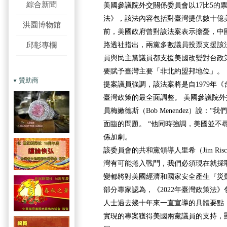
綜合新聞
美國參議院外交關係委員會以17比5的
法》，該法內容包括對臺灣提供數十億
洪園博物館
前，美國政府曾對該法案表示擔憂，中
邱彰專欄
路透社指出，兩黨多數議員投票支援該
員與民主黨議員都支援美國改變對台政
要賦予臺灣主要「非北約盟邦地位」。
贊助商
提案議員強調，該法案將是自1979年
臺灣政策的最全面調整。 美國參議院
員梅嫩德斯（Bob Menendez）說：
面臨的問題。 “他同時強調，美國並不
係加劇。
該委員會的共和黨領導人里希（Jim Ri
灣有可能捲入戰鬥，我們必須現在就採
變都將對美國經濟和國家安全產生『災
部分專家認為，《2022年臺灣政策法
人士過去幾十年來一直宣導的具體要點
實現的專案獲得美國兩黨議員的支持，