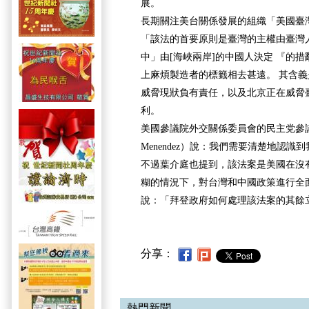
展。
長期關注美台關係發展的組織「美國臺
「該法的首要原則是臺灣的主權由臺灣
中」由[海峽兩岸]的中國人決定 『的
上麻煩製造者的標籤相去甚遠。 其含
威脅現狀負有責任，以及北京正在威脅
利。
美國參議院外交關係委員會的民主党參議
Menendez）說：我們需要清楚地認識
不過葉介庭也提到，該法案是美國在沒
糊的情況下，對台灣和中國政策進行全
說：「拜登政府如何處理該法案的其餘
分享：
熱門新聞