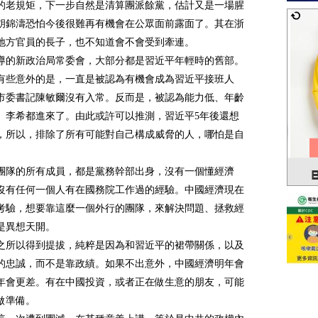
的老規矩，下一步自然是清算團派餘黨，估計又是一場腥
胡錦濤恐怕今後很難再有機會在公眾面前露面了。其在浙
地方官員的長子，也不知道會不會受到牽連。
導的新政治局常委會，大部分都是習近平年輕時的舊部。
有些意外的是，一直是被認為有機會成為習近平接班人
市委書記陳敏爾沒有入常。反而是，被認為能力低、年齡
、李希都進來了。由此或許可以推測，習近平5年後還想
，所以，排除了所有可能對自己構成威脅的人，哪怕是自
團隊的所有成員，都是黨務幹部出身，沒有一個懂經濟
沒有任何一個人有在國務院工作過的經驗。中國經濟現在
考驗，想要靠這麼一個外行的團隊，來解決問題、拯救經
是異想天開。
之所以得到提拔，純粹是因為和習近平的裙帶關係，以及
的忠誠，而不是靠政績。如果不出意外，中國經濟明年會
年會更差。有在中國投資，或者正在做生意的朋友，可能
做準備。