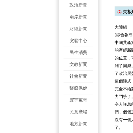
政治新聞
矢板
兩岸新聞
大陸組
財經新聞
[綜合報導
突發中心
中國共產
的產經新
民生消費
的位置，
文教新聞
到了團滅
了政治局
社會新聞
這個陣式
醫療保健
完全不給
力鬥爭了
寰宇蒐奇
令人嘆息
民意廣場
們，個個
沒有一個
地方新聞
了。