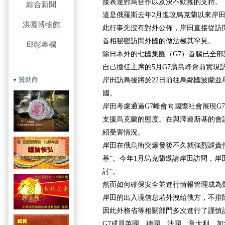
接表達對烏合作以及決不動搖的支持。
綜合新聞
這是俄羅斯去年2月進攻烏克蘭以來岸
洪園博物館
此行事先沒有對外公佈，岸田直接從訪
首相秘密訪問外國的做法極其罕見。
邱彰專欄
除日本外的七國集團（G7）首腦已全
自己擔任主席的5月G7廣島峰會前實現
贊助商
岸田訪烏後將於22日前往烏鄰國波蘭並
國。
岸田考慮通過G7峰會向國際社會展現G
支援烏克蘭的態度。在與澤連斯基的會
紹受害情況。
岸田在俄烏衝突爆發後不久就強烈譴責
基”。今年1月烏克蘭邀請岸田訪問，岸
討”。
然而如何確保安全並進行情報管理成為
岸田的出入境信息若外洩給俄方，不排
因此外務省等相關部門多次進行了謹慎
G7成員英國、德國、法國、意大利、