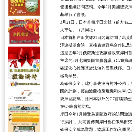
發後相繼訪問基輔。今年2月美國總統
基舉行了會談。
3月21日，日本首相岸田文雄（前方右
火車站。（共同社）
日本首相岸田文雄21日閃電訪問了烏克
澤連斯基會談，直接表達對烏合作以及
這是去年2月俄羅斯進攻該國以來岸田
主席的5月七國集團首腦會議（G7廣島
確認決心維護基於法治的國際秩序。日
極為罕見。
為確保安全，此行事先沒有對外公佈，
國的計劃，經由波蘭換乘飛機和火車抵
統拜登訪烏，除日本以外的G7首腦都
在G7峰會前訪烏。
岸田今年1月接受烏克蘭政府的訪問邀請
行探討”。此前曾傳聞岸田會在俄烏衝突
確保安全成為難題，協調工作陷入僵局