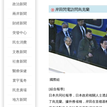
政治新聞
岸田閃電訪問烏克蘭
兩岸新聞
財經新聞
突發中心
民生消費
文教新聞
社會新聞
醫療保健
國際組
寰宇蒐奇
[綜合報導]
民意廣場
日本共同社報導，日本政府相關人士透露
地方新聞
了烏克蘭。據外務省稱，岸田在首都基