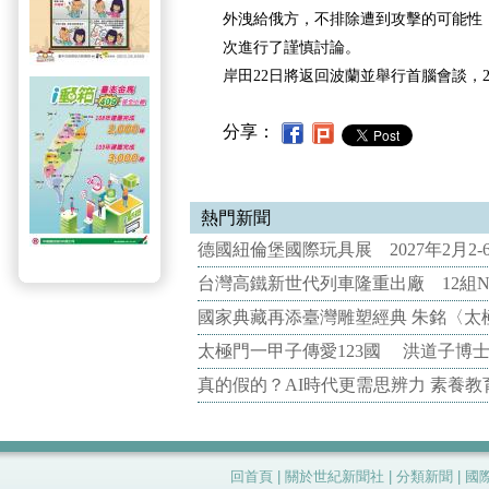
外洩給俄方，不排除遭到攻擊的可能性
次進行了謹慎討論。
岸田22日將返回波蘭並舉行首腦會談，
分享：
熱門新聞
德國紐倫堡國際玩具展 2027年2月2
台灣高鐵新世代列車隆重出廠 12組N
國家典藏再添臺灣雕塑經典 朱銘〈太
太極門一甲子傳愛123國 洪道子博
真的假的？AI時代更需思辨力 素養
回首頁
|
關於世紀新聞社
|
分類新聞
|
國