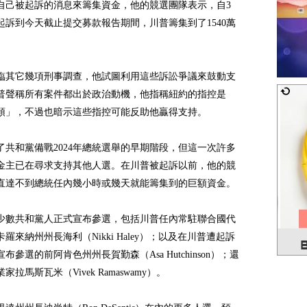
自己被起訴的消息來籌集資金，他的競選團隊表示，自3
被起訴到今天截止提交募款報告期間，川普籌集到了1540萬
臨其它幾項刑事調查，他試圖利用這些訴訟爭議來鼓動支
普聲稱所有案件都出於政治動機，他指稱紐約的指控是
預」，不過也暗示這些指控可能反助他贏得支持。
了共和黨備戰2024年總統選舉的早期階段，但這一次許多
金主已在尋求支持其他人選。在川普被起訴以前，他的競
直達不到總統任內幾小時或幾天就能籌集到的巨額資金。
少數共和黨人正式宣布參選，包括川普任內常駐聯合國代
羅來納州州長海利（Nikki Haley）；以及在川普遭起訴
布參選的前阿肯色州州長賀勤森（Asa Hutchinson）；還
家拉馬斯瓦米（Vivek Ramaswamy）。