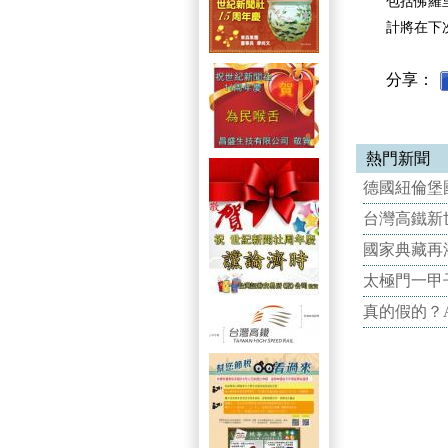
包括佛羅里
計將在下
分享：
熱門新聞
德國紐倫堡國
台灣高鐵新世
國家典藏再
太極門一甲
真的假的？