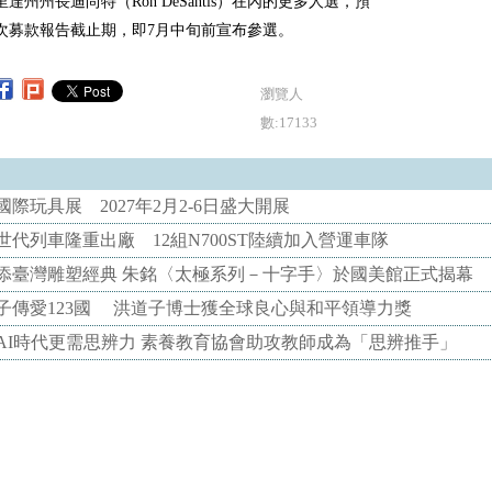
達州州長迪尚特（Ron DeSantis）在內的更多人選，預
次募款報告截止期，即7月中旬前宣布參選。
瀏覽人
數:17133
際玩具展 2027年2月2-6日盛大開展
代列車隆重出廠 12組N700ST陸續加入營運車隊
添臺灣雕塑經典 朱銘〈太極系列－十字手〉於國美館正式揭幕
子傳愛123國 洪道子博士獲全球良心與和平領導力獎
AI時代更需思辨力 素養教育協會助攻教師成為「思辨推手」