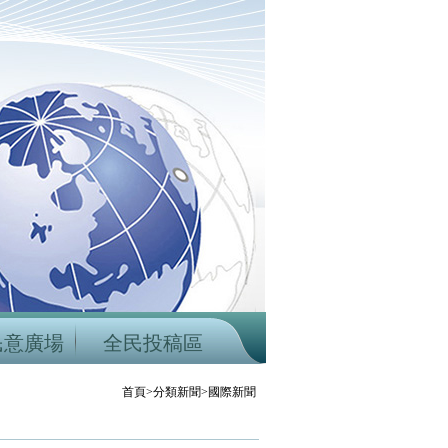
民意廣場
全民投稿區
首頁>分類新聞>國際新聞