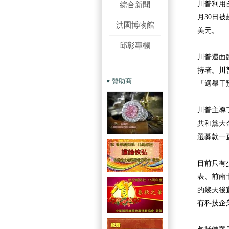
綜合新聞
川普利用
月30日
洪園博物館
美元。
邱彰專欄
川普還面
持者。川
贊助商
「選舉干
川普主導
共和黨大
選募款一
目前只有
表、前南卡
的幾天後宣
有科技企業