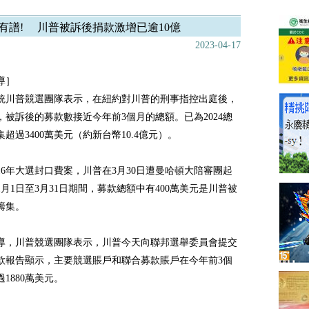
有譜! 川普被訴後捐款激增已逾10億
2023-04-17
導］
統川普競選團隊表示，在紐約對川普的刑事指控出庭後，
，被訴後的募款數接近今年前3個月的總額。已為2024總
超過3400萬美元（約新台幣10.4億元）。
016年大選封口費案，川普在3月30日遭曼哈頓大陪審團起
月1日至3月31日期間，募款總額中有400萬美元是川普被
籌集。
導，川普競選團隊表示，川普今天向聯邦選舉委員會提交
款報告顯示，主要競選賬戶和聯合募款賬戶在今年前3個
1880萬美元。