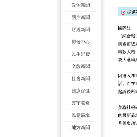
政治新聞
競選
兩岸新聞
國際組
財經新聞
［綜合報
突發中心
美國前總
籌款大增
民生消費
統大選籌集
文教新聞
因捲入2
社會新聞
訴。而在1
醫療保健
起訴後所
寰宇蒐奇
美聯社報
民意廣場
的最新募
月籌集超過
地方新聞