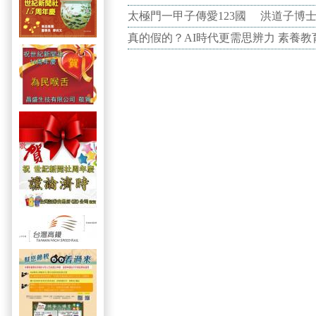
太極門一甲子傳愛123國 洪道子博
真的假的？AI時代更需思辨力 素養