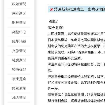
政治新聞
澤連斯基抵達廣島 出席G7峰
兩岸新聞
國際組
財經新聞
[綜合報導]
突發中心
共同社報導，烏克蘭總統澤連斯基20日
日本廣島機場，將出席七國集團首腦會
民生消費
斯進攻的烏克蘭正在準備大規模反擊，
文教新聞
東請求援助。到訪G7首腦齊集的日本
俄羅斯的重要外交活動。
社會新聞
澤連斯基19日從沙特阿拉伯出發，訪日
醫療保健
次。
澤連斯基抵達後在推特上發文稱：日本
寰宇蒐奇
伴和朋友的重要會議。為了勝利的安全
民意廣場
近一步。
澤連斯基在廣島逗留期間，將與美國總
地方新聞
舉行個別會談，還考慮參觀核爆資料館