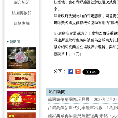
綜合新聞
核爆地，也有意呼籲團結對抗屢次威脅
京。
洪園博物館
拜登政府改變此前的否定態度，同意提供
建歐美各國提供戰機並協助運用的“戰機
邱彰專欄
G7廣島峰會還邀請了印度和巴西等重
澤連斯基此行也將向被稱為全球南方的
贊助商
腦介紹烏克蘭的立場以謀求理解。與印
協調當中。（完）
分享：
熱門新聞
德國紐倫堡國際玩具展 2027年2月2
台灣高鐵新世代列車隆重出廠 12組N
國家典藏再添臺灣雕塑經典 朱銘〈太