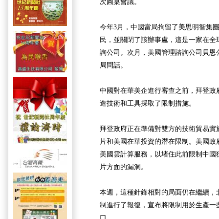
次圓桌會議。
今年3月，中國當局拘留了美思明智集
民，並關閉了該辦事處，這是一家在全球
詢公司。次月，美國管理諮詢公司貝恩
局問話。
中國對在華美企進行審查之前，拜登政
造技術和工具採取了限制措施。
拜登政府正在準備對雙方的技術貿易實
片和美國在華投資的潛在限制。美國政
美國雲計算服務，以堵住此前限制中國
片方面的漏洞。
本週，這種針鋒相對的局面仍在繼續，
制進行了報復，宣布將限制用於生產一
口。