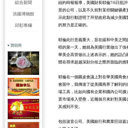
綜合新聞
紐約時報報導，美國財長耶倫
7/6日
批評
景的公司，以及不久前對某些關鍵礦產
洪園博物館
示此類行動證明了拜登政府為減少美國
的努力是正確的。
邱彰專欄
耶倫此行意義重大，旨在緩和中美之間
贊助商
晤的第一天，她就為美國行業做出了強
華美企高管做出上述表示的，她的話凸
體在尋求超越深刻分歧之際所面臨的挑
耶倫在一個圓桌會議上對在華美國商會
會面中，我傳達了從美國商界了解到的
場工具，比如向國有企業和國內公司擴
置市場准入壁壘，近幾個月來針對美國
其感到不安。
包括波音公司、美國銀行和農業巨頭嘉