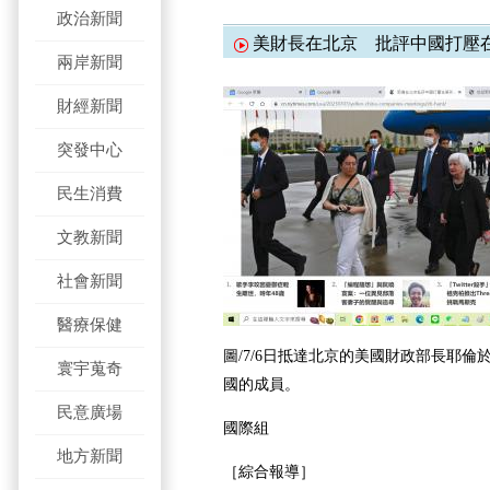
政治新聞
美財長在北京 批評中國打壓
兩岸新聞
財經新聞
突發中心
民生消費
文教新聞
社會新聞
醫療保健
圖/7/6日抵達北京的美國財政部長耶
寰宇蒐奇
國的成員。
民意廣場
國際組
地方新聞
［綜合報導］