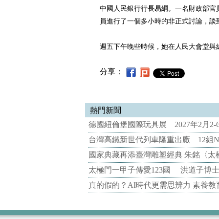
中國人民銀行行長易綱。一名財政部官
員進行了一個多小時的非正式討論，談
週五下午晚些時候，她在人民大會堂與
分享：
熱門新聞
德國紐倫堡國際玩具展 2027年2月2
台灣高鐵新世代列車隆重出廠 12組N
國家典藏再添臺灣雕塑經典 朱銘〈太
太極門一甲子傳愛123國 洪道子博
真的假的？AI時代更需思辨力 素養