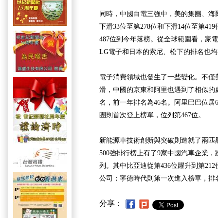
同時，中國白電三強中，美的集團、海
下滑33位至第278位和下滑14位至第4
487位到今年落榜。從全球範圍看，家
LG電子和日本的索尼、松下的排名也
電子消費領域也發生了一些變化。不僅
滑，中國的京東和阿里也遇到了相似的處
名，前一年排名為46名。阿里巴巴位居6
團則首次登上榜單，位列第467位。
新能源車技術創新與突破則造就了兩匹
500強排行榜上有了9家中國汽車企業
列。其中比亞迪從第436位躍升到第21
公司；寧德時代則第一次進入榜單，排名
分享：