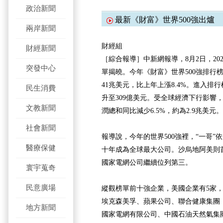
政治新聞
最新《財富》世界500強出爐 
兩岸新聞
財經組
財經新聞
［綜合報導］中新網報導，8月2日，202
突發中心
單揭曉。今年《財富》世界500強排行
41兆美元，比上年上漲8.4%。進入排行
民生消費
升至309億美元。受全球經濟下行影響
文教新聞
潤總和同比減少6.5%，約為2.9兆美元。
社會新聞
報導說，今年的世界500強裡，“一哥
醫療保健
十年成為全球最大公司。沙烏地阿美則
國家電網公司繼續位列第三。
寰宇蒐奇
民意廣場
縱觀榜單前十強企業，美國企業有5家
埃克森美孚、蘋果公司、聯合健康集團
地方新聞
國家電網有限公司、中國石油天然氣集