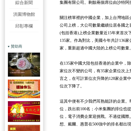
綜合新聞
集團有限公司。剩餘兩個席位由沙特阿
洪園博物館
關注榜單裡的中國企業，加上台灣地區企
公司上榜，大公司數量繼續位居各國之
邱彰專欄
(包括香港)上榜企業數量近15年來首
135家。作為對比，美國今年共計136
贊助商
家，重新超過中國大陸的上榜公司數量
在135家中國大陸包括香港的企業中，
家位次不變的公司，有35家企業位次上
言之，在可計算位次升降的128家企業
位次下降了。
這其中便有不少我們耳熟能詳的企業。華為
位，跌出前100名；小米集團的排位也從去
位，電子消費企業迎挑戰。不過從國際
想、戴爾、惠普在500強中的排名都出