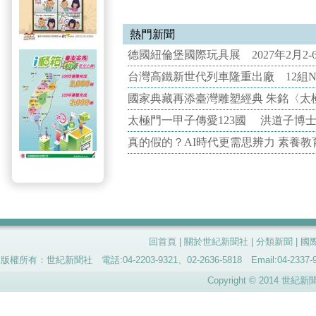
熱門新聞
德國紐倫堡國際玩具展 2027年2月2
台灣高鐵新世代列車隆重出廠 12組N
國家典藏再添臺灣雕塑經典 朱銘〈太
太極門一甲子傳愛123國 洪道子博
真的假的？AI時代更需思辨力 素養
回首頁
|
關於世紀新聞社
|
分類新聞
|
國
版權所有：世紀新聞社 電話:04-2203-9321、02-2636-5818 Email:04-
Copyright © 2014 世紀新聞社