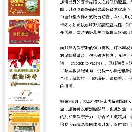
加州出身的麥卡錫議長之路顛顛簸簸。共
時，以些微優勢贏回眾議院多數黨地位
但由於黨內極右派勢力反對，今年1月6
卡錫才如願執起聯邦眾議院議長槌，寫下
長選舉。當時的杯葛主力就是這次提出
面對黨內保守派的強力挑戰，好不容易
右派陣營讓步，包括修改規則，允許只
議」（motion to vacate）。罷黜
半數票數就能通過，使得一小撮想罷黜
合作，就能拉下自家議長。這項讓步正
的根源。
短短9個月，因為拒絕在未大幅削減開
金，讓聯邦政府瀕臨關門，也反對進一
的共和黨保守勢力，聯合民主黨議員，
讓麥卡錫成為美國建國以來，首位遭到