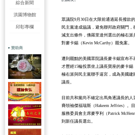
綜合新聞
洪園博物館
眾議院9月30日在大限前通過延長撥款
邱彰專欄
民主黨達成協議，避免聯邦政府關門，
減支出條件，佛羅里達州選出的極右派
對麥卡錫（Kevin McCarthy）罷免案。
贊助商
遭到罷黜的美國眾院議長麥卡錫宣布不
才歷經15輪投票坐上議長寶座的麥卡錫
極右派與民主黨聯手逼宮，成為美國建
議長。
目前共和黨尚不確定出馬角逐議長的人
裔領袖傑福瑞斯（Hakeem Jeffrie
服務委員會主席麥亨利（Patrick McH
到新任議長選出。