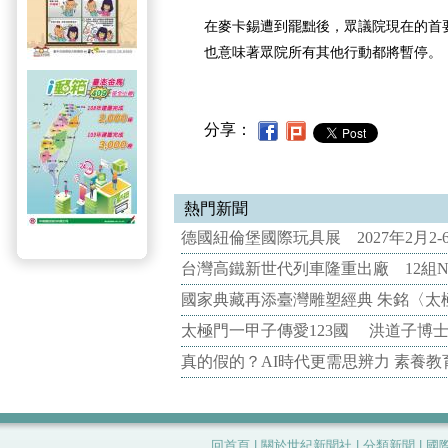
在麥卡錫遭到罷黜後，眾議院現在的首
也意味著眾院所有其他行動都將暫停。
分享：
熱門新聞
德國紐倫堡國際玩具展 2027年2月2
台灣高鐵新世代列車隆重出廠 12組N
國家典藏再添臺灣雕塑經典 朱銘〈太
太極門一甲子傳愛123國 洪道子博
真的假的？AI時代更需思辨力 素養
回首頁
|
關於世紀新聞社
|
分類新聞
|
國