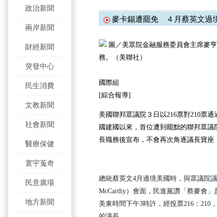
政治新聞
麥卡錫遭罷免 ４月蔡英文
兩岸新聞
圖／美眾院金融服務委員會主席麥亨
財經新聞
務。（美聯社）
突發中心
國際組
民生消費
[綜合報導]
文教新聞
美國聯邦眾議院３日以216票對210票
社會新聞
國建國以來，首位遭到罷黜的聯邦眾議
長職務後宣布，不會再次角逐議長寶座
醫療保健
寰宇蒐奇
總統蔡英文4月過境美國時，與眾議院議長
民意廣場
McCarthy）會面，民進黨讚「蔡麥
地方新聞
美東時間下午3時許，經投票216：21
的議長。