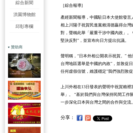
綜合新聞
［綜合報導]
洪園博物館
產經新聞報導，中國駐日本大使館發言人
相上川陽子祝賀民進黨賴清德贏得台灣
邱彰專欄
對，聲稱此舉「嚴重干涉中國內政」。 
堅決反對”，並宣布向日方提出抗議。
贊助商
聲明稱，“日本外相公開表示祝賀。” 
台灣地區選舉是中國的內政”，並敦促日
任何虛假信號，維護穩定”我們強烈敦促
上川外相在13日發表的聲明中祝賀賴裡
舉」。 “基於我們與台灣保持民間工作
一步深化日本與台灣之間的合作與交流
分享：