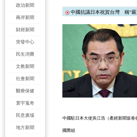
政治新聞
中國抗議日本祝賀台灣 稱“嚴
兩岸新聞
財經新聞
突發中心
民生消費
文教新聞
社會新聞
醫療保健
寰宇蒐奇
民意廣場
中國駐日本大使吳江浩（產經新聞坂卷俊
地方新聞
國際組