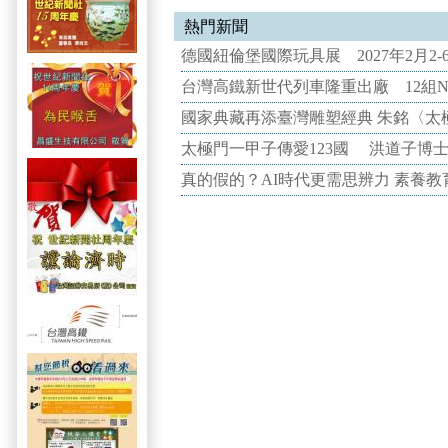
熱門新聞
德國紐倫堡國際玩具展 2027年2月2
台灣高鐵新世代列車隆重出廠 12組N
國家典藏再添臺灣雕塑經典 朱銘〈太
太極門一甲子傳愛123國 洪道子博
真的假的？AI時代更需思辨力 素養