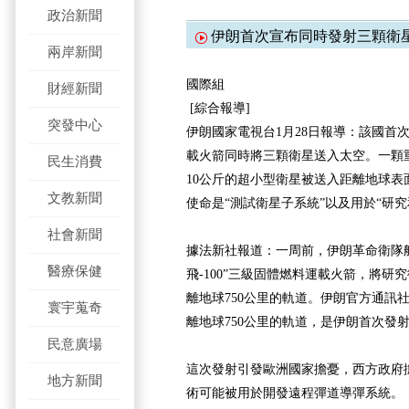
政治新聞
伊朗首次宣布同時發射三顆衛
兩岸新聞
國際組
財經新聞
[綜合報導]
突發中心
伊朗國家電視台1月28日報導：該國首
載火箭同時將三顆衛星送入太空。一顆重
民生消費
10公斤的超小型衛星被送入距離地球表
文教新聞
使命是“測試衛星子系統”以及用於“研
社會新聞
據法新社報道：一周前，伊朗革命衛隊
醫療保健
飛-100”三級固體燃料運載火箭，將研究衛
離地球750公里的軌道。伊朗官方通訊
寰宇蒐奇
離地球750公里的軌道，是伊朗首次發射
民意廣場
這次發射引發歐洲國家擔憂，西方政府
地方新聞
術可能被用於開發遠程彈道導彈系統。