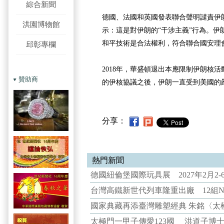
綜合新聞
德國、法國和英國發表聯合聲明譴責伊
洪園博物館
示：這是對伊朗的“干涉主義”行為。伊
和平技術是合法權利，符合聯合國安理
邱彰專欄
2018年，華盛頓退出本應限制伊朗核
贊助商
的伊核協議之後，伊朗一直受到美國的
分享：
熱門新聞
德國紐倫堡國際玩具展 2027年2月2
台灣高鐵新世代列車隆重出廠 12組N
國家典藏再添臺灣雕塑經典 朱銘〈太
太極門一甲子傳愛123國 洪道子博