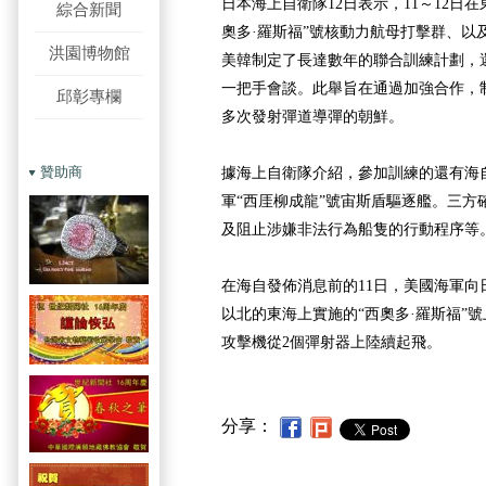
日本海上自衛隊12日表示，11～12日
綜合新聞
奧多·羅斯福”號核動力航母打擊群、以
洪園博物館
美韓制定了長達數年的聯合訓練計劃，
一把手會談。此舉旨在通過加強合作，
邱彰專欄
多次發射彈道導彈的朝鮮。
贊助商
據海上自衛隊介紹，參加訓練的還有海自
軍“西厓柳成龍”號宙斯盾驅逐艦。三方
及阻止涉嫌非法行為船隻的行動程序等
在海自發佈消息前的11日，美國海軍向
以北的東海上實施的“西奧多·羅斯福”號上
攻擊機從2個彈射器上陸續起飛。
分享：