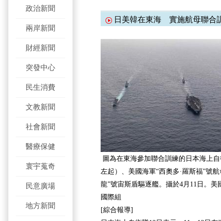
政治新聞
日美韓在東海 實施航母聯合
兩岸新聞
財經新聞
突發中心
民生消費
文教新聞
社會新聞
醫療保健
圖為在東海參加聯合訓練的日本海上自
寰宇蒐奇
左起）、美國海軍“西奧多·羅斯福”號
龍”號宙斯盾驅逐艦。攝於4月11日。美
民意廣場
國際組
地方新聞
[綜合報導]