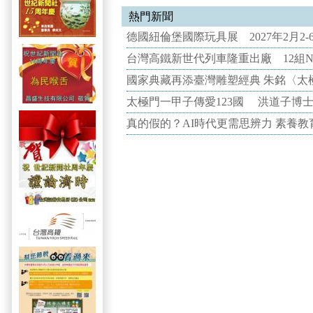
熱門新聞
德國紐倫堡國際玩具展 2027年2月2
台灣高鐵新世代列車隆重出廠 12組N
國家典藏再添臺灣雕塑經典 朱銘〈太
太極門一甲子傳愛123國 洪道子博
真的假的？AI時代更需思辨力 素養