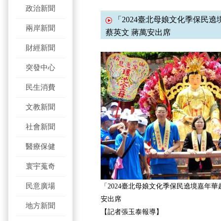
政治新聞
「2024臺北母娘文化季保民
兩岸新聞
蔡英文 蔣萬安出席
財經新聞
突發中心
民生消費
文教新聞
社會新聞
醫療保健
寰宇蒐奇
民意廣場
「2024臺北母娘文化季保民遶境嘉年華
安出席
地方新聞
【記者張玉泰報導】