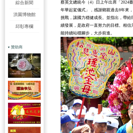
蔡英文總統今（4）日上午出席「202
綜合新聞
年華起駕儀式」，感謝鄉親過去8年來
洪園博物館
挑戰，讓國力穩健成長。並指出，帶給
續發展，是政府一直努力的目標。相信
邱彰專欄
能持續站穩腳步，大步前進。
贊助商