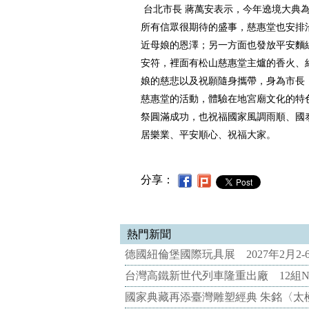
台北市長 蔣萬安表示，今年遶境大典
所有信眾很期待的盛事，慈惠堂也安排
近母娘的恩澤；另一方面也發放平安麵
安符，裡面有松山慈惠堂主爐的香火、
娘的慈悲以及祝願隨身攜帶，身為市長
慈惠堂的活動，體驗在地宮廟文化的特
祭圓滿成功，也祝福國家風調雨順、國
居樂業、平安順心、祝福大家。
分享：
熱門新聞
德國紐倫堡國際玩具展 2027年2月2
台灣高鐵新世代列車隆重出廠 12組N
國家典藏再添臺灣雕塑經典 朱銘〈太