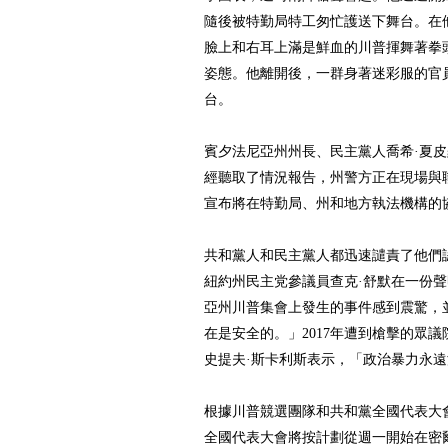
隨後被特勤局特工匆忙護送下舞台。在
臉上和右耳上滿是鮮血的川普揮舞著拳
姿態。他離開後，一群身著迷彩服的官
台。
賓夕法尼亞州州長、民主黨人喬希·夏
經聽取了情況報告，州警方正在現場與
宣布將在特勤局、州和地方執法機構的
共和黨人和民主黨人都迅速譴責了他們
紐約州民主党參議員查克·舒默在一份
亞州川普集會上發生的事件感到震驚，
在是安全的。」2017年遭到槍擊的眾
史提夫·斯卡利斯表示，「政治暴力永
根據川普競選團隊和共和黨全國代表大
全國代表大會將按計劃從週一開始在密