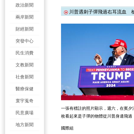
政治新聞
川普遇刺子彈飛過右耳流血 
兩岸新聞
財經新聞
突發中心
民生消費
文教新聞
社會新聞
醫療保健
寰宇蒐奇
一張有標註的照片顯示，週六，在賓夕
民意廣場
枚看起來是子彈的物體從川普身邊飛過
地方新聞
國際組