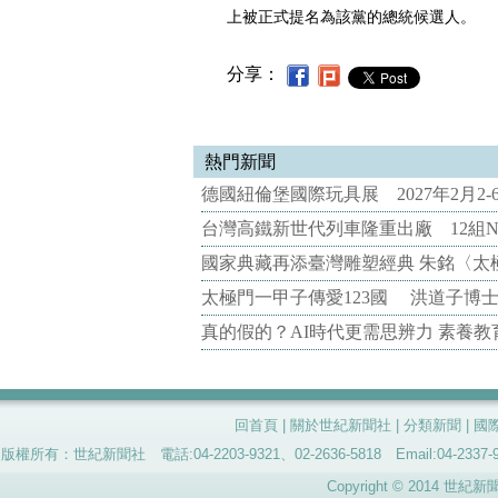
上被正式提名為該黨的總統候選人。
分享：
熱門新聞
德國紐倫堡國際玩具展 2027年2月2
台灣高鐵新世代列車隆重出廠 12組N
國家典藏再添臺灣雕塑經典 朱銘〈太
太極門一甲子傳愛123國 洪道子博
真的假的？AI時代更需思辨力 素養
回首頁
|
關於世紀新聞社
|
分類新聞
|
國
版權所有：世紀新聞社 電話:04-2203-9321、02-2636-5818 Email:04-
Copyright © 2014 世紀新聞社