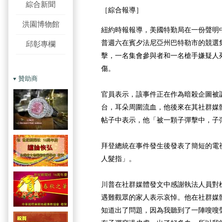
綜合新聞
［綜合報導］
洪園博物館
紐約時報報導，美國特勤局在一份聲明中
普週六在賓夕法尼亞州巴特勒市的競選
邱彰專欄
擊，一名集會參與者和一名槍手嫌疑人
傷。
贊助商
官員表示，該事件正在作為暗殺企圖被
台，耳朵周圍流血，他後來在其社群媒體平台T
帖子中表示，他「被一顆子彈擊中，子
拜登總統在事件發生後發表了簡短的電
人髮指」。
川普在社群媒體發文中感謝執法人員對
遇難觀眾的家人表示哀悼。他在社群媒
知道出了問題，因為我聽到了一陣嗖嗖