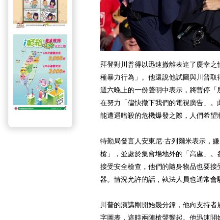
拜登對川普得以迅速撤離表達了慶幸之
種暴力行為」。他還說他試圖與川普取
週六晚上的一份聲明中表示，將暫停「
在努力「儘快撤下我們的電視廣告」。
能遭遇暗殺的危機爆發之際，人們希望
特勤局發言人安東尼·古列爾米表示，
槍」，並處於集會場地外的「高處」。
接受安全檢查，他們的隨身物品也要接
器。情況允許的話，執法人員也通常會
川普的演講剛開始幾分鐘，他向支持者
字圖表，這時兩陣槍聲響起。他迅速開