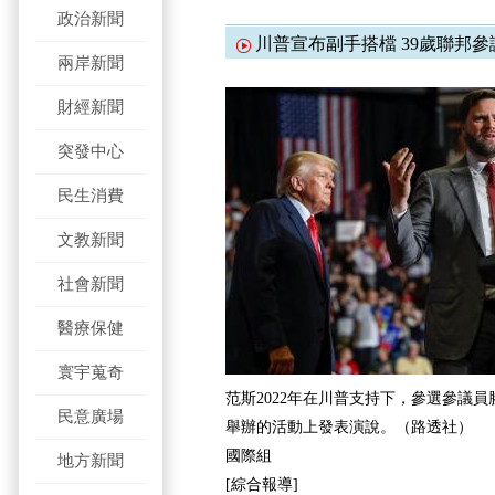
政治新聞
川普宣布副手搭檔 39歲聯邦
兩岸新聞
財經新聞
突發中心
民生消費
文教新聞
社會新聞
醫療保健
寰宇蒐奇
范斯2022年在川普支持下，參選參議
民意廣場
舉辦的活動上發表演說。（路透社）
國際組
地方新聞
[綜合報導]