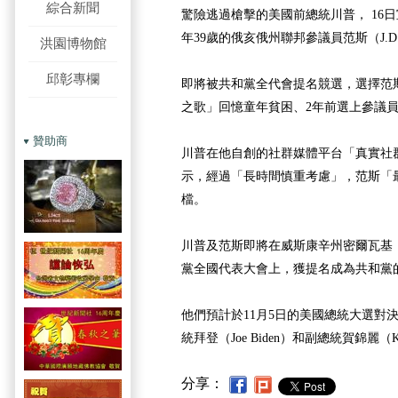
綜合新聞
驚險逃過槍擊的美國前總統川普， 16
年39歲的俄亥俄州聯邦參議員范斯（J.D. 
洪園博物館
邱彰專欄
即將被共和黨全代會提名競選，選擇范
之歌」回憶童年貧困、2年前選上參議
贊助商
川普在他自創的社群媒體平台「真實社群」（T
示，經過「長時間慎重考慮」，范斯「
檔。
川普及范斯即將在威斯康辛州密爾瓦基（Mi
黨全國代表大會上，獲提名成為共和黨
他們預計於11月5日的美國總統大選對
統拜登（Joe Biden）和副總統賀錦麗（Kama
分享：