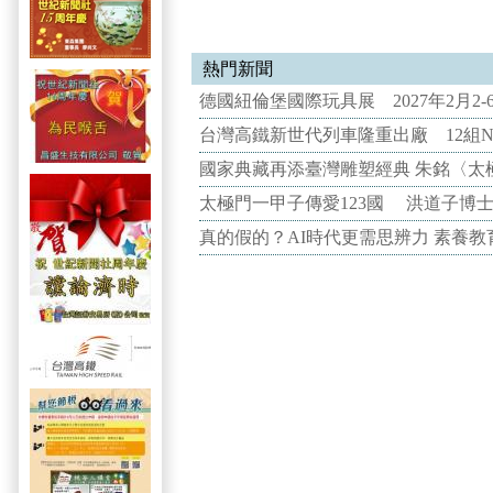
熱門新聞
德國紐倫堡國際玩具展 2027年2月2
台灣高鐵新世代列車隆重出廠 12組N
國家典藏再添臺灣雕塑經典 朱銘〈太
太極門一甲子傳愛123國 洪道子博
真的假的？AI時代更需思辨力 素養