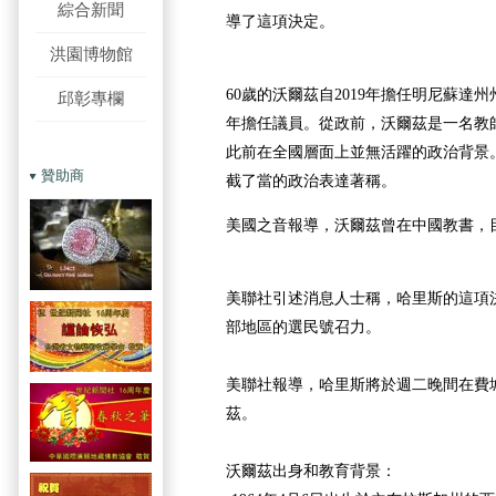
綜合新聞
導了這項決定。
洪園博物館
60歲的沃爾茲自2019年擔任明尼蘇達
邱彰專欄
年擔任議員。從政前，沃爾茲是一名教
此前在全國層面上並無活躍的政治背景
贊助商
截了當的政治表達著稱。
美國之音報導，
沃爾茲
曾在中國教書，
美聯社引述消息人士稱，哈里斯的這項
部地區的選民號召力。
美聯社報導，哈里斯將於週二晚間在費
茲。
沃爾茲
出身和教育背景：