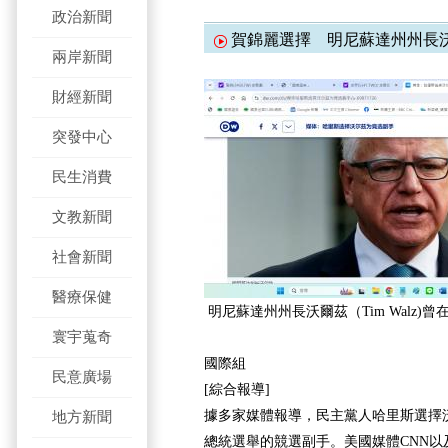
政治新聞
賀錦麗選擇 明尼蘇達州州長
兩岸新聞
財經新聞
突發中心
民生消費
文教新聞
社會新聞
醫療保健
明尼蘇達州州長沃爾茲
（Tim Walz)
曾
寰宇蒐奇
國際組
民意廣場
[綜合報導]
據多家媒體報導，民主黨人哈里斯選擇沃爾茲
地方新聞
總統選舉的競選副手。美國媒體CNN