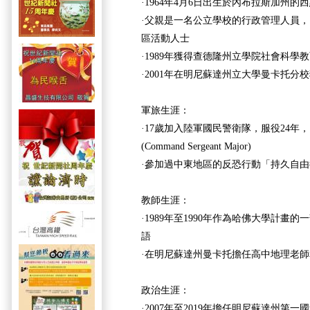
·1964年4月6日出生於內布拉斯加州的
·父親是一名公立學校的行政管理人員
區活動人士
·1989年獲得查德隆州立學院社會科學
·2001年在明尼蘇達州立大學曼卡托分
軍旅生涯：
·17歲加入陸軍國民警衛隊，服役24年
(Command Sergeant Major)
·參加過中東地區的反恐行動「持久自
教師生涯：
·1989年至1990年作為哈佛大學計畫
語
·在明尼蘇達州曼卡托擔任高中地理老
政治生涯：
·2007年至2019年擔任明尼蘇達州第