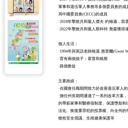
軍事和退伍軍人事務等多個委員會的成
局中國委員會(CECC)的成員
·2018年擊敗共和黨人傑夫·約翰遜，
·2022年擊敗共和黨人斯科特·詹森獲得
個人生活：
·1994年與英語老師格溫·惠普爾(Gwen Wh
·育有兩個孩子：霍普和格斯
·路德教徒
主要政績：
·在國會任職期間致力於改善退伍軍人的
·擔任州長期間通過了一系列改革方案
的帶薪家事和醫療假制度、保護墮胎和L
法化、恢復重罪犯的投票權、向全州的
槍枝安全倡議、生殖健康保護等