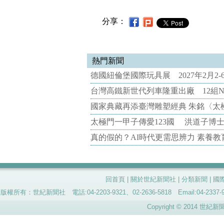
分享：
熱門新聞
德國紐倫堡國際玩具展 2027年2月2
台灣高鐵新世代列車隆重出廠 12組N
國家典藏再添臺灣雕塑經典 朱銘〈太
太極門一甲子傳愛123國 洪道子博
真的假的？AI時代更需思辨力 素養
回首頁
|
關於世紀新聞社
|
分類新聞
|
國
版權所有：世紀新聞社 電話:04-2203-9321、02-2636-5818 Email:04-
Copyright © 2014 世紀新聞社