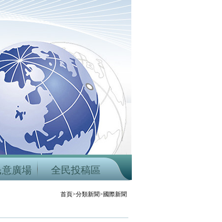
民意廣場
全民投稿區
首頁>分類新聞>國際新聞