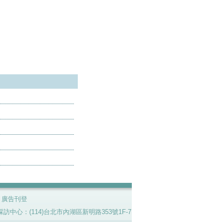
|
廣告刊登
7號。採訪中心：(114)台北市內湖區新明路353號1F-7