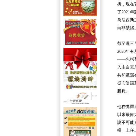
折，現在
了202
為法西斯
而非缺陷
截至週三
2020
——包括
入主白宮
共和黨還
從而使該
勝負。
他在佛羅
以來最偉
說不可能
權」上任