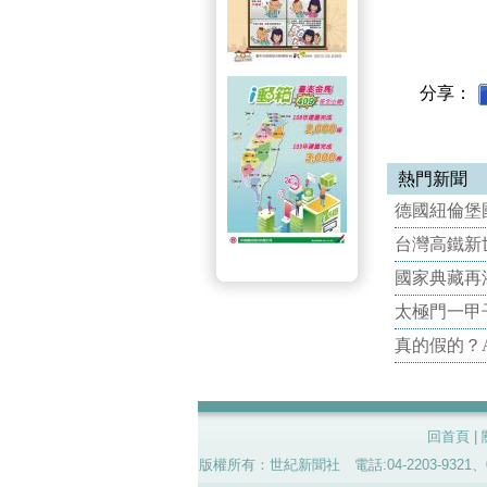
分享：
熱門新聞
德國紐倫堡國
台灣高鐵新世
國家典藏再
太極門一甲
真的假的？
回首頁
|
版權所有：世紀新聞社 電話:04-2203-9321、02