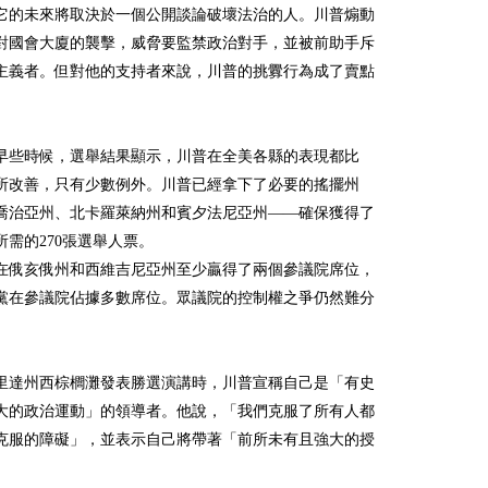
它的未來將取決於一個公開談論破壞法治的人。川普煽動
1年對國會大廈的襲擊，威脅要監禁政治對手，並被前助手斥
主義者。但對他的支持者來說，川普的挑釁行為成了賣點
。
早些時候，選舉結果顯示，川普在全美各縣的表現都比
年有所改善，只有少數例外。川普已經拿下了必要的搖擺州
喬治亞州、北卡羅萊納州和賓夕法尼亞州——確保獲得了
所需的270張選舉人票。
在俄亥俄州和西維吉尼亞州至少贏得了兩個參議院席位，
黨在參議院佔據多數席位。眾議院的控制權之爭仍然難分
里達州西棕櫚灘發表勝選演講時，川普宣稱自己是「有史
大的政治運動」的領導者。他說，「我們克服了所有人都
克服的障礙」，並表示自己將帶著「前所未有且強大的授
。