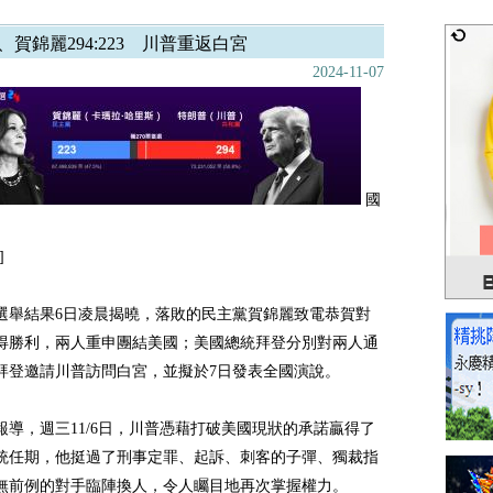
、賀錦麗294:223 川普重返白宮
2024-11-07
國
]
選舉結果6日凌晨揭曉，落敗的民主黨賀錦麗致電恭賀對
得勝利，兩人重申團結美國；美國總統拜登分別對兩人通
拜登邀請川普訪問白宮，並擬於7日發表全國演說。
報導，週三11/6日，川普憑藉打破美國現狀的承諾贏得了
統任期，他挺過了刑事定罪、起訴、刺客的子彈、獨裁指
無前例的對手臨陣換人，令人矚目地再次掌握權力。