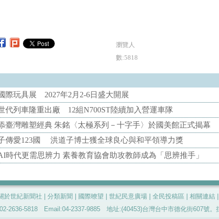
瀏覽人
數:5818
際玩具展 2027年2月2-6日盛大開展
代列車隆重出廠 12組N700ST陸續加入營運車隊
添臺灣雕塑經典 朱銘〈太極系列－十字手〉於國美館正式揭幕
子傳愛123國 洪道子博士獲全球良心與和平領導力獎
AI時代更需思辨力 素養教育協會助攻教師成為「思辨推手」
關於世紀新聞社
|
分類新聞
|
國際暸望
|
世紀民意廣場
|
全民投稿區
|
相關連結
-2636-5818 Email:04-2337-9885 地址:(40453)台灣台中市德化街60