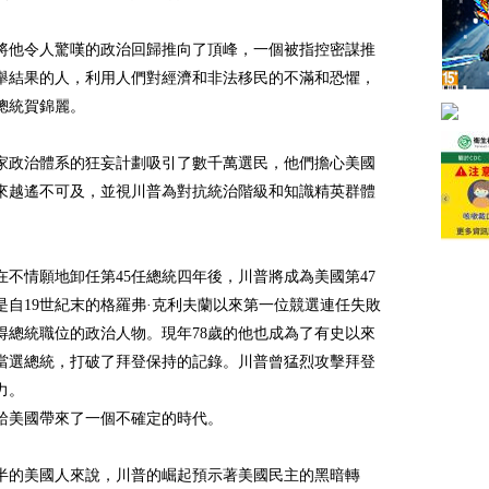
將他令人驚嘆的政治回歸推向了頂峰，一個被指控密謀推
舉結果的人，利用人們對經濟和非法移民的不滿和恐懼，
總統賀錦麗。
家政治體系的狂妄計劃吸引了數千萬選民，他們擔心美國
來越遙不可及，並視川普為對抗統治階級和知識精英群體
在不情願地卸任第45任總統四年後，川普將成為美國第47
是自19世紀末的格羅弗·克利夫蘭以來第一位競選連任失敗
得總統職位的政治人物。現年78歲的他也成為了有史以來
當選總統，打破了拜登保持的記錄。川普曾猛烈攻擊拜登
力。
給美國帶來了一個不確定的時代。
半的美國人來說，川普的崛起預示著美國民主的黑暗轉