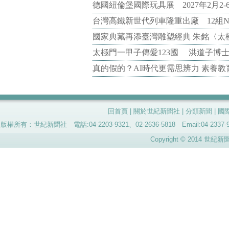
德國紐倫堡國際玩具展 2027年2月2
台灣高鐵新世代列車隆重出廠 12組N
國家典藏再添臺灣雕塑經典 朱銘〈太
太極門一甲子傳愛123國 洪道子博
真的假的？AI時代更需思辨力 素養
回首頁
|
關於世紀新聞社
|
分類新聞
|
國
版權所有：世紀新聞社 電話:04-2203-9321、02-2636-5818 Email:04-
Copyright © 2014 世紀新聞社