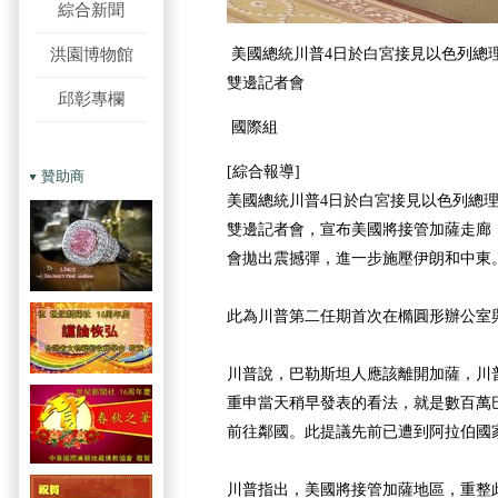
綜合新聞
洪園博物館
美國總統川普4日於白宮接見以色列總
雙邊記者會
邱彰專欄
國際組
[綜合報導]
贊助商
美國總統川普4日於白宮接見以色列總
雙邊記者會，宣布美國將接管加薩走廊
會拋出震撼彈，進一步施壓伊朗和中東
此為川普第二任期首次在橢圓形辦公室
川普說，巴勒斯坦人應該離開加薩，川
重申當天稍早發表的看法，就是數百萬
前往鄰國。此提議先前已遭到阿拉伯國
川普指出，美國將接管加薩地區，重整