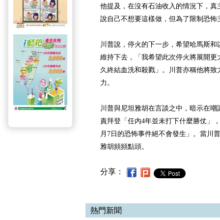
他提及，在沒有石油收入的情況下，真
說自己不想要這樣做，但為了限制恐怖
川普說，停火的下一步，希望哈馬斯和
維持下去，「我希望此次停火將展開更
久終結血洗和殺戮」。川普亦稱他將致
力。
川普與尼坦雅胡在言談之中，暗示在嘲
責拜登「任內4年並未打下什麼勝仗」，
月7日的恐怖事件絕不會發生」。當川
雅胡頻頻點頭。
分享：
熱門新聞