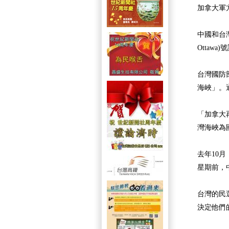
加拿大軍
中國和台
Ottawa
台灣國防
海峽」。
「加拿大
灣海峽為
去年10
星期前，
台灣的民
決定他們