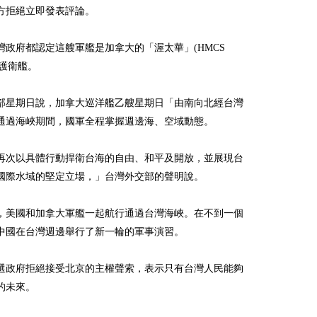
方拒絕立即發表評論。
灣政府都認定這艘軍艦是加拿大的「渥太華」(HMCS
)號護衛艦。
部星期日說，加拿大巡洋艦乙艘星期日「由南向北經台灣
通過海峽期間，國軍全程掌握週邊海、空域動態。
再次以具體行動捍衛台海的自由、和平及開放，並展現台
國際水域的堅定立場，」台灣外交部的聲明說。
月，美國和加拿大軍艦一起航行通過台灣海峽。在不到一個
中國在台灣週邊舉行了新一輪的軍事演習。
選政府拒絕接受北京的主權聲索，表示只有台灣人民能夠
的未來。