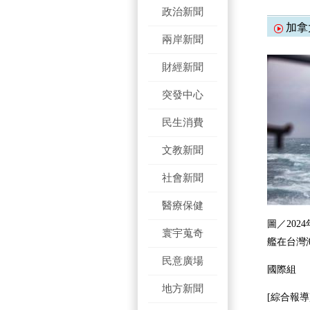
政治新聞
加拿
兩岸新聞
財經新聞
突發中心
民生消費
文教新聞
社會新聞
醫療保健
圖／2024
寰宇蒐奇
艦在台灣
民意廣場
國際組
地方新聞
[綜合報導