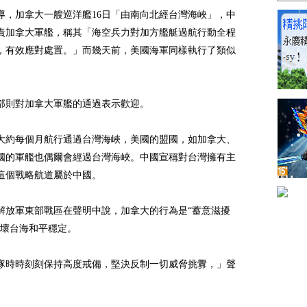
導，加拿大一艘巡洋艦16日「由南向北經台灣海峽」，中
責加拿大軍艦，稱其「海空兵力對加方艦艇過航行動全程
，有效應對處置。」而幾天前，美國海軍同樣執行了類似
部則對加拿大軍艦的通過表示歡迎。
大約每個月航行通過台灣海峽，美國的盟國，如加拿大、
國的軍艦也偶爾會經過台灣海峽。中國宣稱對台灣擁有主
這個戰略航道屬於中國。
解放軍東部戰區在聲明中說，加拿大的行為是“蓄意滋擾
破壞台海和平穩定。
隊時時刻刻保持高度戒備，堅決反制一切威脅挑釁，」聲