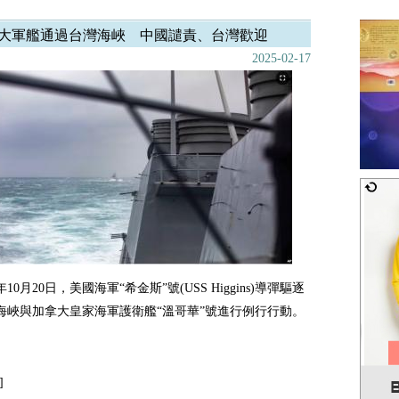
大軍艦通過台灣海峽 中國譴責、台灣歡迎
2025-02-17
年10月20日，美國海軍“希金斯”號(USS Higgins)導彈驅逐
海峽與加拿大皇家海軍護衛艦“溫哥華”號進行例行行動。
]