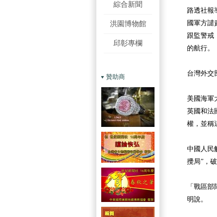
綜合新聞
路透社報
洪園博物館
國軍方譴
跟監警戒
邱彰專欄
的航行。
台灣外交
贊助商
美國海軍
英國和法
權，並稱
中國人民
攪局”，
「戰區部
明說。