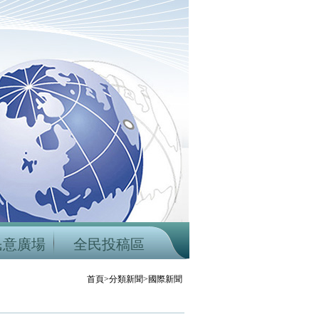
民意廣場
全民投稿區
首頁>分類新聞>國際新聞