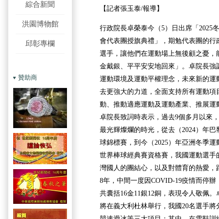
綜合新聞
【記者張玉泰/報導】
洪園博物館
行政院長卓榮泰今（5）日出席「202
會代表團授旗典禮」，期勉代表團的行
邱彰專欄
選手，讓他們在運動場上無後顧之憂，
金戴銀、平平安安地回來」。卓院長強
贊助商
運動環境及運動平權理念，未來新的運
去更強大的力道，全面支持所有運動項
動、推動適應運動及運動產業、推展運
卓院長致詞時表示，過去9個多月以來
最光輝燦爛的時光，從去（2024）年巴
球錦標賽，到今（2025）年亞洲冬季
世界棒球經典賽資格賽，我國運動選手
灣國人的團結心，以及對體育的熱愛，距
8年，中間一度因COVID-19疫情而
共囊括16金11銀12銅，表現令人敬佩
將在義大利杜林舉行，我國20名選手將
競速滑冰等三大項目；其中，在雪鞋訓