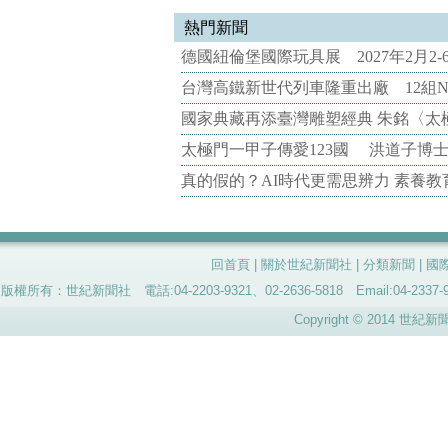
熱門新聞
德國紐倫堡國際玩具展 2027年2月2
台灣高鐵新世代列車隆重出廠 12組N
國家典藏再添臺灣雕塑經典 朱銘〈太
太極門一甲子傳愛123國 洪道子博
真的假的？AI時代更需思辨力 素養
回首頁
|
關於世紀新聞社
|
分類新聞
|
國
版權所有：世紀新聞社 電話:04-2203-9321、02-2636-5818 Email:04-
Copyright © 2014 世紀新聞社