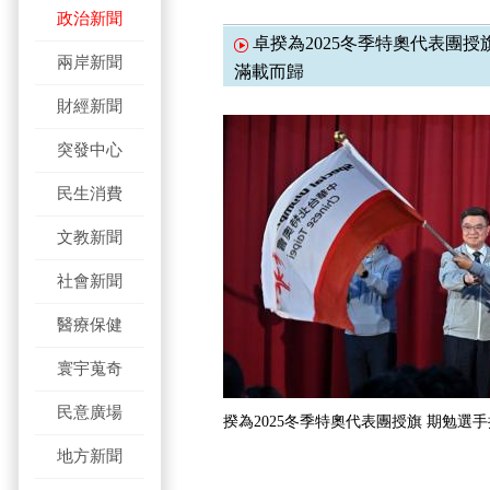
政治新聞
卓揆為2025冬季特奧代表團授
兩岸新聞
滿載而歸
財經新聞
突發中心
民生消費
文教新聞
社會新聞
醫療保健
寰宇蒐奇
民意廣場
揆為2025冬季特奧代表團授旗 期勉選
地方新聞