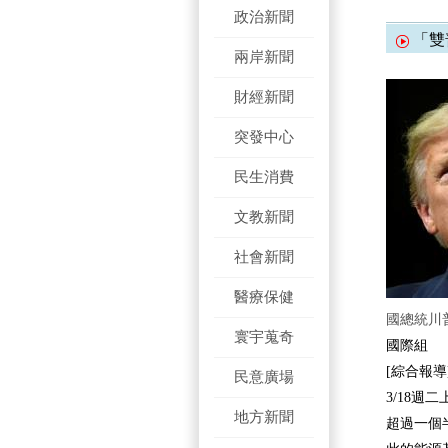
政治新聞
「雙
兩岸新聞
財經新聞
突發中心
民生消費
文教新聞
社會新聞
醫療保健
國總統川
寰宇蒐奇
國際組
[綜合報導
民意廣場
3/18
地方新聞
超過一個