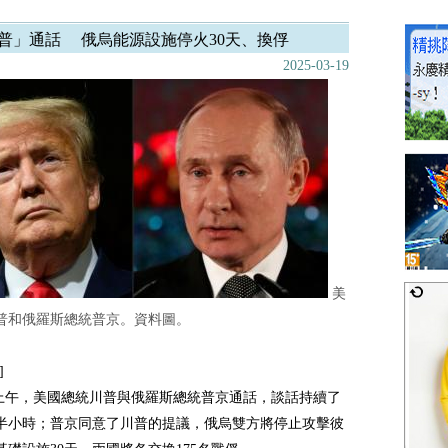
普」通話 俄烏能源設施停火30天、換俘
2025-03-19
美
普和俄羅斯總統普京。資料圖。
]
週二上午，美國總統川普與俄羅斯總統普京通話，談話持續了
半小時；普京同意了川普的提議，俄烏雙方將停止攻擊彼