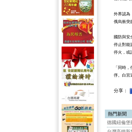
外界認為
俄烏衝突
國防與安
停止對能
停火，或
「同時，
俘。白宮
分享：
熱門新聞
德國紐倫堡國
台灣高鐵新世