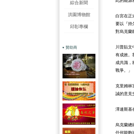
此的能源
綜合新聞
洪園博物館
白宮在正
要以『持
邱彰專欄
對烏克蘭
川普貼文
贊助商
有成效。
成共識，
戰爭。」
克里姆林
誠的意見
澤連斯基
烏克蘭總
任何能夠