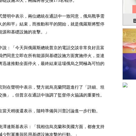
基礎設施30天，兩國將各交換175名戰俘。
式聲明中表示，兩位總統在通話中一致同意，俄烏戰爭需
久的和平』結束，而推動和平的開始，就是俄羅斯將暫停
能源和基礎設施的攻擊。」
中說：「今天與俄羅斯總統普京的電話交談非常良好且富
我們同意立即在所有能源與基礎設施方面實施停火，並達
將迅速推動全面停火，最終結束這場俄烏之間極為可怕的
宮則在聲明中表示，雙方就烏克蘭問題進行了「詳細、坦
交換」，但普京在通話中強調了監督停火協議的重要性。
在當天稍後還表示，隨時準備與川普討論進一步行動。
統澤連斯基表示：「我相信烏克蘭和美國方面，都會支持
減少對軍事與民用基礎設施攻擊的行動。」