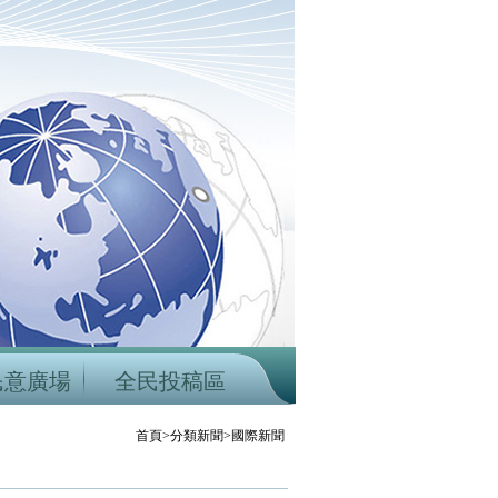
民意廣場
全民投稿區
首頁>分類新聞>國際新聞