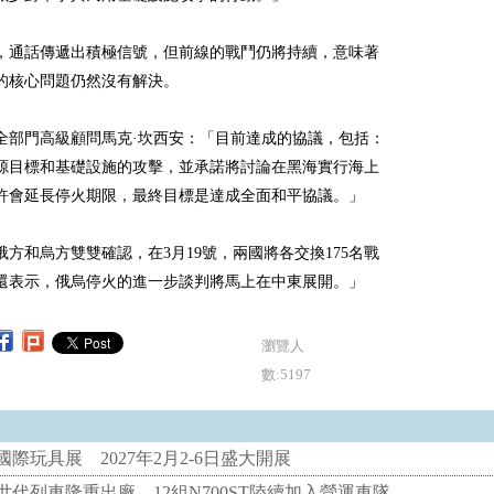
，通話傳遞出積極信號，但前線的戰鬥仍將持續，意味著
的核心問題仍然沒有解決。
全部門高級顧問馬克·坎西安：「目前達成的協議，包括：
源目標和基礎設施的攻擊，並承諾將討論在黑海實行海上
許會延長停火期限，最終目標是達成全面和平協議。」
俄方和烏方雙雙確認，在3月19號，兩國將各交換175名戰
還表示，俄烏停火的進一步談判將馬上在中東展開。」
瀏覽人
數:5197
際玩具展 2027年2月2-6日盛大開展
代列車隆重出廠 12組N700ST陸續加入營運車隊