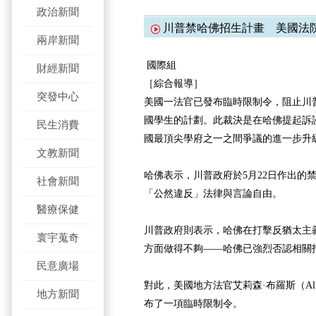
政治新聞
川普禁哈佛招生計畫 美國法
兩岸新聞
國際組
財經新聞
［綜合報導］
突發中心
美國一法官已發布臨時限制令，阻止川
國學生的計劃。此裁決是在哈佛提起訴
民生消費
國最頂尖學府之一之間爭議的進一步升
文教新聞
哈佛表示，川普政府於5月22日作出的
社會新聞
「公然違反」法律與言論自由。
醫療保健
川普政府則表示，哈佛在打擊反猶太主
寰宇蒐奇
方面做得不夠——哈佛已強烈否認相關
民意廣場
對此，美國地方法官艾莉森·布羅斯（Alliso
地方新聞
布了一項臨時限制令。