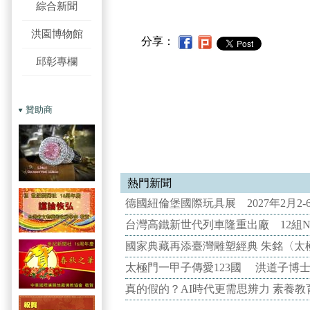
綜合新聞
洪園博物館
分享：
邱彰專欄
贊助商
熱門新聞
德國紐倫堡國際玩具展 2027年2月2
台灣高鐵新世代列車隆重出廠 12組N
國家典藏再添臺灣雕塑經典 朱銘〈太
太極門一甲子傳愛123國 洪道子博
真的假的？AI時代更需思辨力 素養