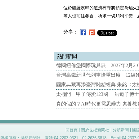
位於貓羅溪畔的道濟禪寺將預定為焰火
等人也前往參香，祈求一切順利平安，
分享：
熱門新聞
德國紐倫堡國際玩具展 2027年2月2
台灣高鐵新世代列車隆重出廠 12組N
國家典藏再添臺灣雕塑經典 朱銘〈太
太極門一甲子傳愛123國 洪道子博
真的假的？AI時代更需思辨力 素養
回首頁
|
關於世紀新聞社
|
分類新聞
|
國
版權所有：世紀新聞社 電話:04-2203-9321、02-2636-5818 Email:04-