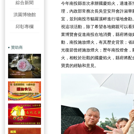
綜合新聞
今年南投縣首次承辦國慶焰火，適逢茶
理，內政部常務次長吳堂安拜會許淑華縣
洪園博物館
宜，並到南投市貓羅溪畔進行場地會勘
邱彰專欄
視這項活動，除了希望各地鄉親可以看
業博覽會促進南投在地消費，縣府將做
動，南投施放煙火，有其歷史背景；省
贊助商
光復節曾經施放煙火；歷年南投燈會，
火，相較於壯觀的國慶焰火，縣府將配
寶貴的經驗和意見。