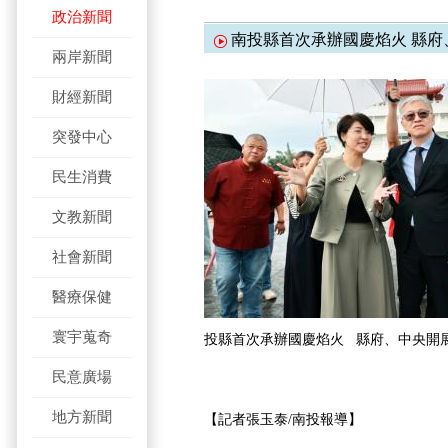
政治新聞
南投縣首次承辦國慶焰火 縣府
兩岸新聞
財經新聞
突發中心
民生消費
文教新聞
社會新聞
醫療保健
寰宇蒐奇
投縣首次承辦國慶焰火 縣府、中央開
民意廣場
地方新聞
【記者張玉泰/南投報導】