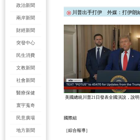
政治新聞
川普出手打伊 外媒：打伊朗
兩岸新聞
財經新聞
突發中心
民生消費
文教新聞
社會新聞
醫療保健
美國總統川普21日發表全國演說，說
寰宇蒐奇
民意廣場
國際組
地方新聞
［綜合報導］