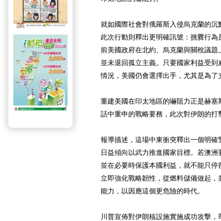
就如國際社會對俄羅斯入侵烏克蘭的沉
此次行動則釋出更明確訊號：挑釁行為
前美國政府在北約、烏克蘭與關稅議題
並未退回孤立主義。只要國家利益受到
情況，美國仍會選擇出手，尤其是為了
重建美國在印太地區的嚇阻力正是赫塞
話中重申的戰略要務，此次對伊朗的打
報導描述，這場中東衝突釋出一個明確
日益傾向以武力推進國家目標。若澳洲
並在必要時保護本國利益，就不能只停
立即強化戰略韌性，從燃料儲備做起，
能力，以因應這個更危險的時代。
川普宣佈對伊朗核設施實施成功攻擊，