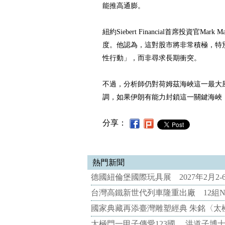
能推高通膨。
紐約Siebert Financial首席投資官Ma
度。他認為，這對股市將非常積極，特
性行動」，而非尋求長期衝突。
不過，分析師仍對荷姆茲海峽這一最大風險
調，如果伊朗有能力封鎖這一關鍵海峽
分享：
熱門新聞
德國紐倫堡國際玩具展 2027年2月2
台灣高鐵新世代列車隆重出廠 12組N
國家典藏再添臺灣雕塑經典 朱銘〈太
太極門一甲子傳愛123國 洪道子博