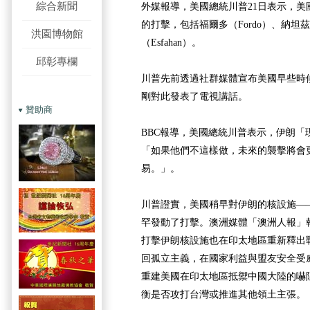
綜合新聞
外媒報導，美國總統川普21日表示，美
的打擊，包括福爾多（Fordo）、納坦茲（
洪園博物館
（Esfahan）。
邱彰專欄
川普先前透過社群媒體宣布美國早些時
剛對此發表了電視講話。
贊助商
BBC報導，美國總統川普表示，伊朗「
「如果他們不這樣做，未來的襲擊將會
易。」。
川普證實，美國稍早對伊朗的核設施—
罕發動了打擊。澳洲媒體「澳洲人報」報
打擊伊朗核設施也在印太地區重新釋出
回孤立主義，在國家利益與盟友安全受
重建美國在印太地區抵禦中國大陸的嚇
衡是否攻打台灣或推進其他領土主張。