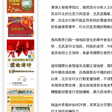
澳洲人報報導指出，雖然部分分析人士
其在印太的注意力與資源，尤其是艦艇
際，但這次行動可能反而有助於重建美
部長赫塞斯重申，印太仍是美國的戰略
俄烏戰爭凸顯一個地區發生的事件會直
勢，尤其是印太地區。同樣的道理，中
進其他領土主張時，會參考國際社會對
儘管國際社會聲援烏克蘭立場強硬，實
與中國倍感鼓舞。自俄羅斯在中國的經
以來，北京在印太行動更趨強硬，不僅
布飛彈攻擊宣傳，還在南海發射水炮攻
機艦艇頻繁進行危險攔截，擴大區域脅
無論外界最終如何評價，美軍這次空襲
印太地區的嚇阻力。