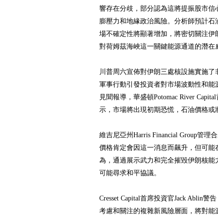
響存在分歧，部分認為這將提振股市信
膨壓力和地緣政治風險。分析師預計石
場不確定性將顯著增加，將密切關注伊
對荷姆茲海峽這一關鍵能源通道的潛在
川普周六宣佈對伊朗三處核設施實施了
軍事行動引發投資者對市場波動性和能
見聞報導，華盛頓Potomac River Capita
示，市場將出現初期恐慌，石油價格或
維吉尼亞州Harris Financial Group管
價格肯定會因這一消息而飆升，但可能
為，通過展示武力和完全摧毀伊朗核能
可能尋求和平協議。
Cresset Capital首席投資官Jack A
考慮和關注的複雜新風險層面，將對能