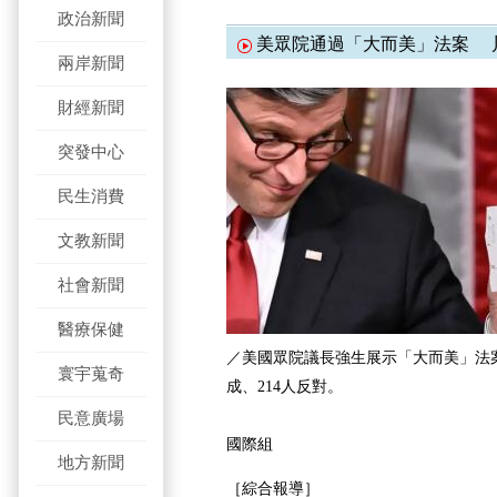
政治新聞
美眾院通過「大而美」法案 
兩岸新聞
財經新聞
突發中心
民生消費
文教新聞
社會新聞
醫療保健
／美國眾院議長強生展示「大而美」法案
寰宇蒐奇
成、214人反對。
民意廣場
國際組
地方新聞
［綜合報導］