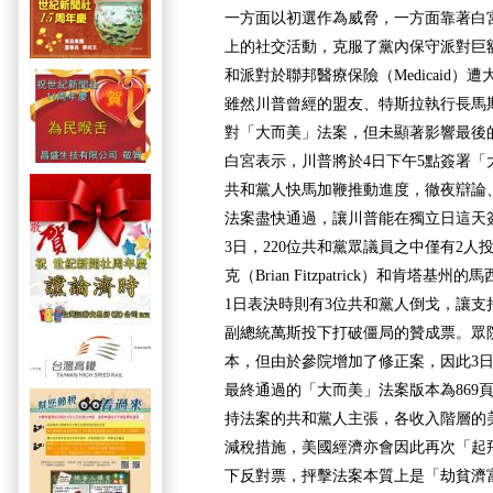
一方面以初選作為威脅，一方面靠著白
上的社交活動，克服了黨內保守派對巨
和派對於聯邦醫療保險（Medicaid）
雖然川普曾經的盟友、特斯拉執行長馬斯克（
對「大而美」法案，但未顯著影響最後
白宮表示，川普將於4日下午5點簽署「
共和黨人快馬加鞭推動進度，徹夜辯論
法案盡快通過，讓川普能在獨立日這天
3日，220位共和黨眾議員之中僅有2
克（Brian Fitzpatrick）和肯塔基州的馬
1日表決時則有3位共和黨人倒戈，讓支
副總統萬斯投下打破僵局的贊成票。眾
本，但由於參院增加了修正案，因此3
最終通過的「大而美」法案版本為869頁
持法案的共和黨人主張，各收入階層的
減稅措施，美國經濟亦會因此再次「起
下反對票，抨擊法案本質上是「劫貧濟