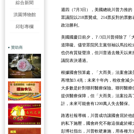
綜合新聞
週四（7月3日），美國總統川普力推的
洪園博物館
眾議院以218票贊成、214票反對的票
政治勝利。
邱彰專欄
美國國慶日前夕，７/3日川普掃除了「
道障礙。儘管眾院民主黨領袖以馬拉松
贊助商
也仍有質疑聲浪，但川普過去幾天以來
議院表決通過。
根據國會預算處，「大而美」法案會讓美
再增加3.4兆；未來十年內，稅收會減少4
大多數是針對聯邦醫療保險。
聯邦醫療
提供醫療保障，但「大而美」法案拉高
計，未來可能會有1200萬人失去醫保。
路透社報導稱，川普成功讓國會屈於他
的私下施壓，國會終究不敵這個處於權
彭博社指出，川普軟硬兼施，用各種方