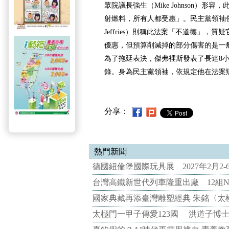
眾院議長強生（Mike Johnson）形
射燃料，所有人都受惠」。民主黨領袖傑弗
Jeffries）則稱此法案「不道德」，
優惠，但預算削減掉的部分傷害的是一
為了拖延表決，傑弗裡斯發表了長達8小
錄。身為民主黨領袖，依規定他在法案
分享：
熱門新聞
德國紐倫堡國際玩具展 2027年2月2
台灣高鐵新世代列車隆重出廠 12組N
國家典藏再添臺灣雕塑經典 朱銘〈太
太極門一甲子傳愛123國 洪道子博