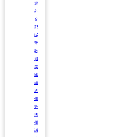
定
外
交
部
誠
摯
歡
迎
美
國
紐
約
州
等
四
州
議