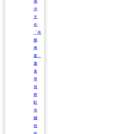
海
洋
文
化
「帛
榮
專
案」
蕭
美
琴
視
察
駐
帛
國
技
術