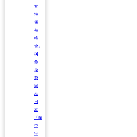
女
性
領
袖
峰
會」
與
希
拉
蕊
同
框
日
本
「航
空
宇