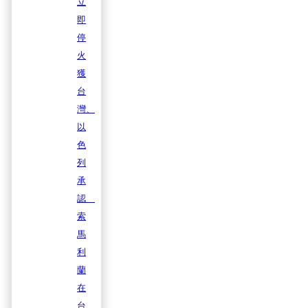
立
即
停
火
獲
台
灣、
以
色
列
承
認
索
馬
利
蘭
在
台