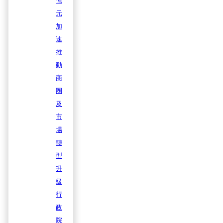
億
元
加
速
推
動
商
圈
及
市
場
轉
型
升
級
行
政
院