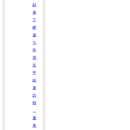
結
束
了
睽
違
七
年
習
近
平
結
束
訪
朝
蕭
美