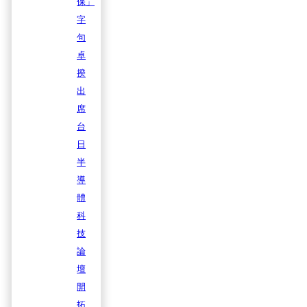
保」
字
句
卓
揆
出
席
台
日
半
導
體
科
技
論
壇
開
拓