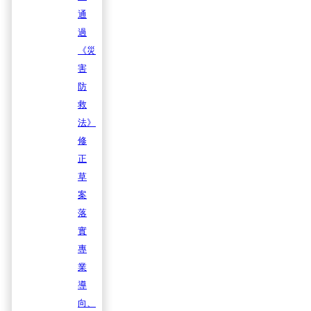
通
過
《災
害
防
救
法》
修
正
草
案
落
實
專
業
導
向、