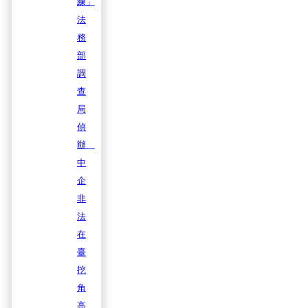
練」
法
務
部
調
查
局
偵
辦
中
企
非
法
在
臺
挖
角
高