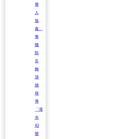
專
人
負
責、
專
職
防
災
賴
清
德
視
導
「漢
光
42
號