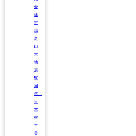
全
球
市
場
唐
山
大
地
震
50
周
年
日
本
熊
本
發