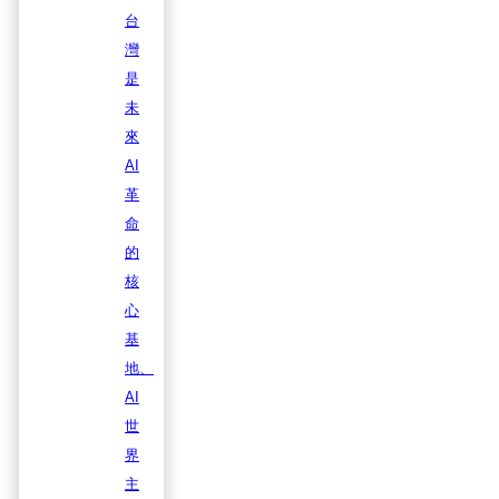
台
灣
是
未
來
AI
革
命
的
核
心
基
地、
AI
世
界
主