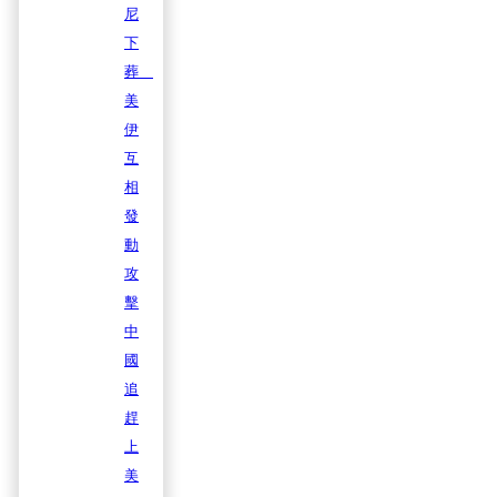
尼
下
葬
美
伊
互
相
發
動
攻
擊
中
國
追
趕
上
美