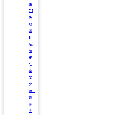
生
7.1
級
地
震
世
足》
阿
根
廷
衛
冕
夢
碎
延
長
賽