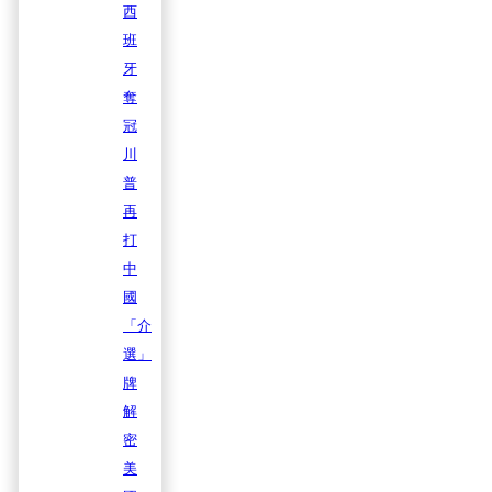
西
班
牙
奪
冠
川
普
再
打
中
國
「介
選」
牌
解
密
美