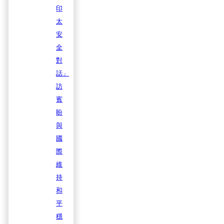
印
太
安
全
對
話」
訪
賓
盼
與
國
際
維
持
和
平
穩