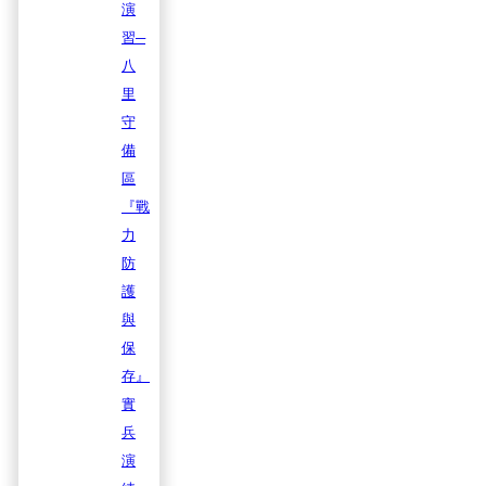
演
習─
八
里
守
備
區
『戰
力
防
護
與
保
存』
實
兵
演