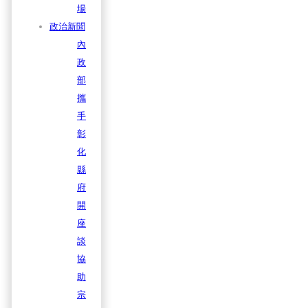
場
政治新聞
內
政
部
攜
手
彰
化
縣
府
開
座
談
協
助
宗