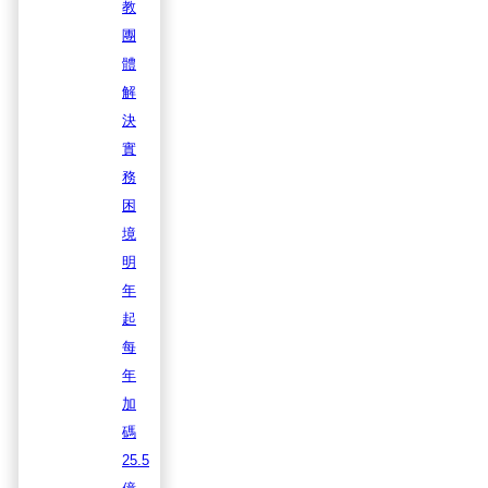
教
團
體
解
決
實
務
困
境
明
年
起
每
年
加
碼
25.5