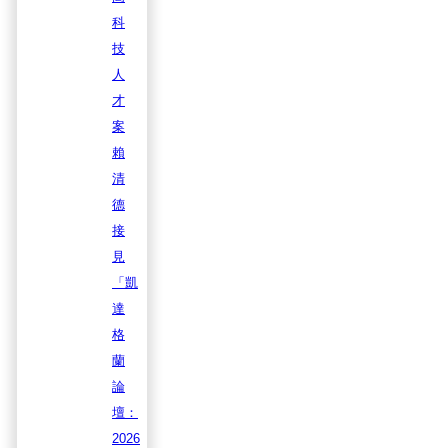
科
技
人
才
案
賴
清
德
接
見
「凱
達
格
蘭
論
壇：
2026