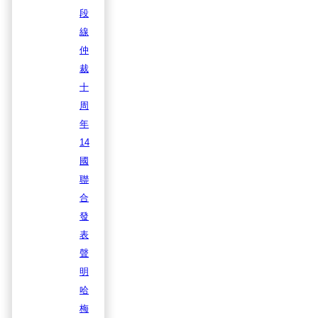
段
線
仲
裁
十
周
年
14
國
聯
合
發
表
聲
明
哈
梅