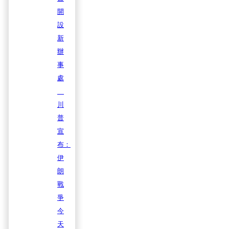
開
設
新
辦
事
處
川
普
宣
布：
伊
朗
戰
爭
今
天