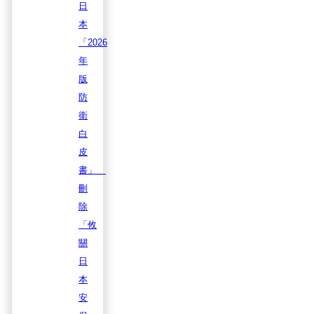
日
本
「2026
年
版
防
衛
白
皮
書」
刪
除
「攸
關
日
本
安