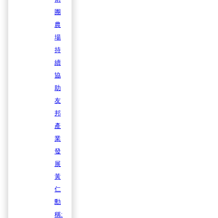
團
農
場
持
續
協
助
友
邦
產
業
發
展
黃
仁
勳
稱: