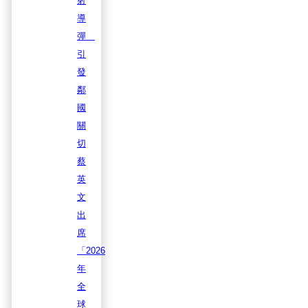
射
導
彈
引
發
鄰
國
關
切
蔡
英
文
出
席
「2026
年
全
球