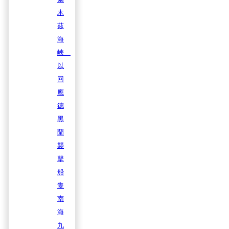
木
茲
海
峽
以
回
應
德
黑
蘭
襲
擊
船
隻
南
海
九