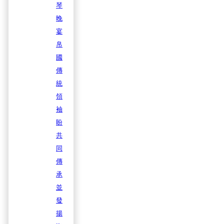
琴
晚
宴
帛
國
傳
統
領
袖
盼
共
同
傳
承
並
發
揚