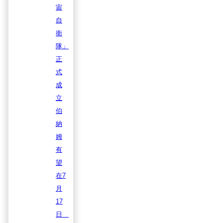
宙
自
衛
隊」
正
式
成
立
伯
納
姆
有
望
在7
月
17
日