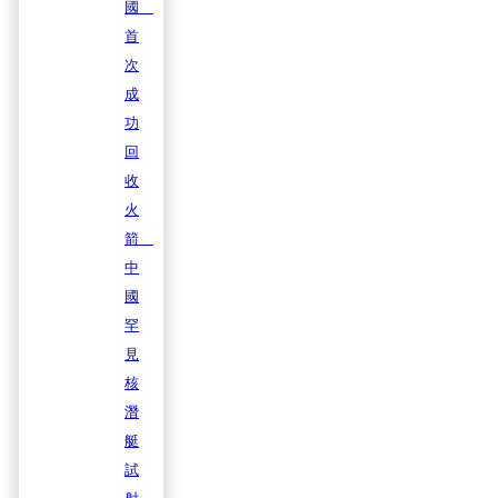
國
首
次
成
功
回
收
火
箭
中
國
罕
見
核
潛
艇
試