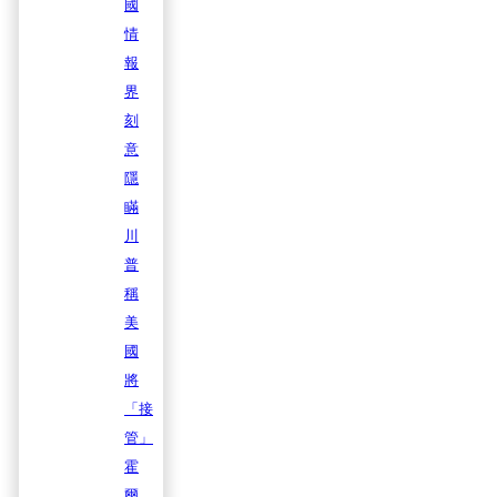
國
情
報
界
刻
意
隱
瞞
川
普
稱
美
國
將
「接
管」
霍
爾