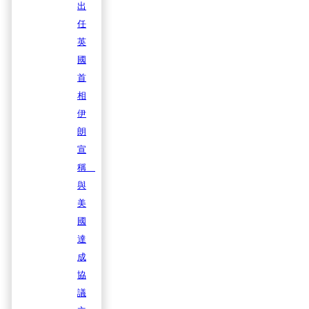
出
任
英
國
首
相
伊
朗
宣
稱
與
美
國
達
成
協
議